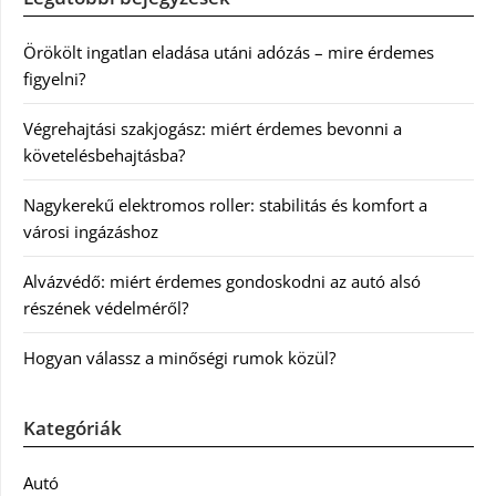
Örökölt ingatlan eladása utáni adózás – mire érdemes
figyelni?
Végrehajtási szakjogász: miért érdemes bevonni a
követelésbehajtásba?
Nagykerekű elektromos roller: stabilitás és komfort a
városi ingázáshoz
Alvázvédő: miért érdemes gondoskodni az autó alsó
részének védelméről?
Hogyan válassz a minőségi rumok közül?
Kategóriák
Autó