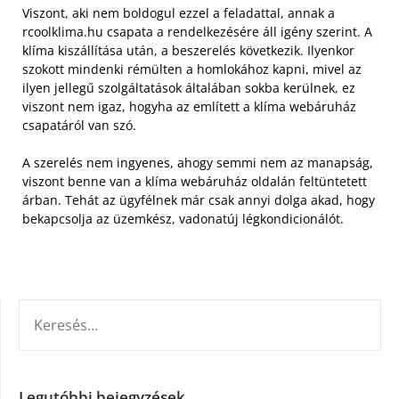
Viszont, aki nem boldogul ezzel a feladattal, annak a
rcoolklima.hu csapata a rendelkezésére áll igény szerint. A
klíma kiszállítása után, a beszerelés következik. Ilyenkor
szokott mindenki rémülten a homlokához kapni, mivel az
ilyen jellegű szolgáltatások általában sokba kerülnek, ez
viszont nem igaz, hogyha az említett a klíma webáruház
csapatáról van szó.
A szerelés nem ingyenes, ahogy semmi nem az manapság,
viszont benne van a klíma webáruház oldalán feltüntetett
árban. Tehát az ügyfélnek már csak annyi dolga akad, hogy
bekapcsolja az üzemkész, vadonatúj légkondicionálót.
KERESÉS:
Legutóbbi bejegyzések