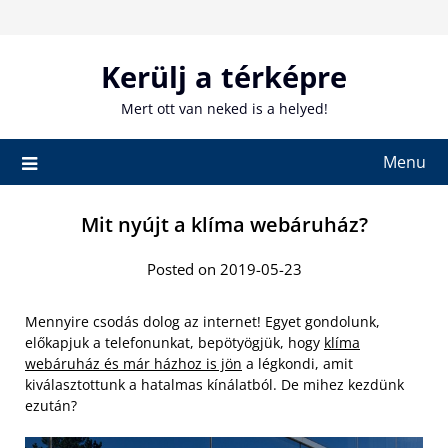
Skip
to
content
Kerülj a térképre
Mert ott van neked is a helyed!
Menu
Mit nyújt a klíma webáruház?
Posted on 2019-05-23
Mennyire csodás dolog az internet! Egyet gondolunk,
előkapjuk a telefonunkat, bepötyögjük, hogy
klíma
webáruház és már házhoz is jön
a légkondi, amit
kiválasztottunk a hatalmas kínálatból. De mihez kezdünk
ezután?