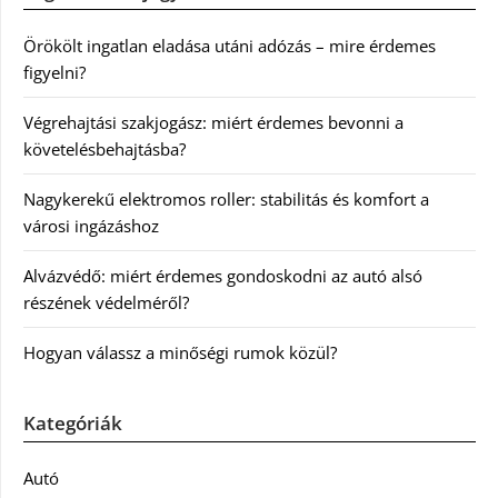
Örökölt ingatlan eladása utáni adózás – mire érdemes
figyelni?
Végrehajtási szakjogász: miért érdemes bevonni a
követelésbehajtásba?
Nagykerekű elektromos roller: stabilitás és komfort a
városi ingázáshoz
Alvázvédő: miért érdemes gondoskodni az autó alsó
részének védelméről?
Hogyan válassz a minőségi rumok közül?
Kategóriák
Autó