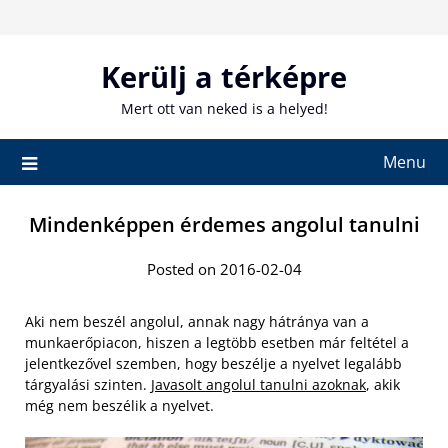
Skip
to
content
Kerülj a térképre
Mert ott van neked is a helyed!
Menu
Mindenképpen érdemes angolul tanulni
Posted on 2016-02-04
Aki nem beszél angolul, annak nagy hátránya van a
munkaerőpiacon, hiszen a legtöbb esetben már feltétel a
jelentkezővel szemben, hogy beszélje a nyelvet legalább
tárgyalási szinten.
Javasolt angolul tanulni azoknak
, akik
még nem beszélik a nyelvet.