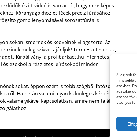
rdeklődők és itt videó is van arról, hogy mire képes
etekhez, köranyagokhoz és lécek precíz fúrásához
a rögzítő gomb lenyomásával sorozatfúrás is
yon sokan ismernek és kedvelnek világszerte. Az
ndenkinek meleg szívvel ajánljuk! Természetesen az,
 adott fúróállvány, a profibarkacs.hu internetes
ni és ezekből a részletes leírásokból minden
A legjobb f
mint példáu
ének sokat, éppen ezért is több szögből fotózott
azokhoz. Ez
adatokat dol
zközről. Ha netán valami olyan különleges kérdése
azonosítók.
k valamelyikével kapcsolatban, amire nem találja a
bizonyos fun
zolgálathoz!
Elfo