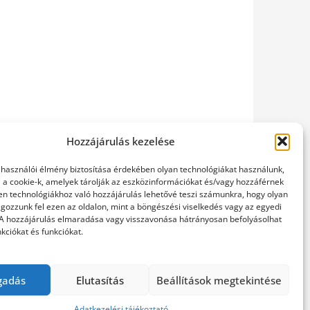
Hozzájárulás kezelése
elhasználói élmény biztosítása érdekében olyan technológiákat használunk,
l a cookie-k, amelyek tárolják az eszközinformációkat és/vagy hozzáférnek
en technológiákhoz való hozzájárulás lehetővé teszi számunkra, hogy olyan
gozzunk fel ezen az oldalon, mint a böngészési viselkedés vagy az egyedi
 A hozzájárulás elmaradása vagy visszavonása hátrányosan befolyásolhat
kciókat és funkciókat.
gadás
Elutasítás
Beállítások megtekintése
Adatkezelési tájékoztató