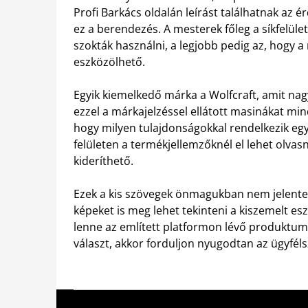
Profi Barkács oldalán leírást találhatnak az é
ez a berendezés. A mesterek főleg a síkfelül
szokták használni, a legjobb pedig az, hogy 
eszközölhető.
Egyik kiemelkedő márka a Wolfcraft, amit nag
ezzel a márkajelzéssel ellátott masinákat mi
hogy milyen tulajdonságokkal rendelkezik egy
felületen a termékjellemzőknél el lehet olvas
kideríthető.
Ezek a kis szövegek önmagukban nem jelenten
képeket is meg lehet tekinteni a kiszemelt es
lenne az említett platformon lévő produktumo
választ, akkor forduljon nyugodtan az ügyféls