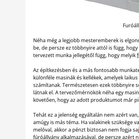
Furóál
Néha még a legjobb mesteremberek is elgond
be, de persze ez többnyire attól is függ, ho
tervezett munka jellegétől függ, hogy melyik
Az építkezésben és a más fontosabb munkate
különféle masinák és kellékek, amelyek lai
számítanak. Természetesen ezek többnyire so
látnak el. A tervezőmérnökök néha egy masináh
követően, hogy az adott produktumot már pi
Tehát ez a jelenség egyáltalán nem azért van,
amúgy is más téma. Ha valakinek szüksége va
melóval, akkor a pénzt biztosan nem fogja sa
fúróállvány alkalmazásával, de persze azért 