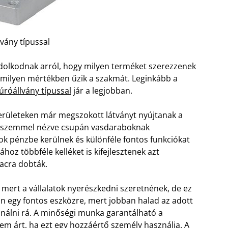
lvány típussal
olkodnak arról, hogy milyen terméket szerezzenek
gy milyen mértékben űzik a szakmát. Leginkább a
fúróállvány típussal
jár a legjobban.
rületeken már megszokott látványt nyújtanak a
kus szemmel nézve csupán vasdaraboknak
k pénzbe kerülnek és különféle fontos funkciókat
oz többféle kelléket is kifejlesztenek azt
acra dobták.
 mert a vállalatok nyerészkedni szeretnének, de ez
n egy fontos eszközre, mert jobban halad az adott
jnálni rá. A minőségi munka garantálható a
nem árt, ha ezt egy hozzáértő személy használja.
A