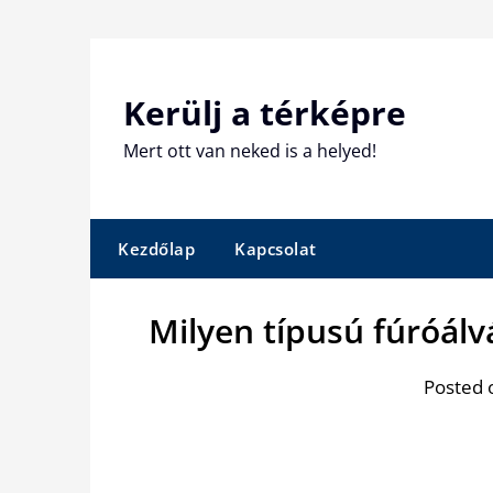
Skip
to
content
Kerülj a térképre
Mert ott van neked is a helyed!
Kezdőlap
Kapcsolat
Milyen típusú fúróálv
Posted 