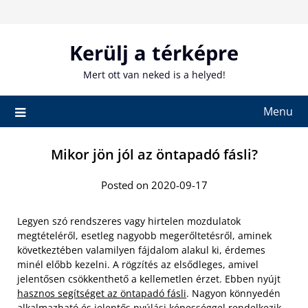
Skip
to
content
Kerülj a térképre
Mert ott van neked is a helyed!
Menu
Mikor jön jól az öntapadó fásli?
Posted on 2020-09-17
Legyen szó rendszeres vagy hirtelen mozdulatok
megtételéről, esetleg nagyobb megerőltetésről, aminek
következtében valamilyen fájdalom alakul ki, érdemes
minél előbb kezelni. A rögzítés az elsődleges, amivel
jelentősen csökkenthető a kellemetlen érzet. Ebben nyújt
hasznos segítséget az öntapadó fásli
. Nagyon könnyedén
alkalmazható és jelentős nyúlási képességgel rendelkezik,