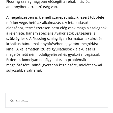
Flossing szalag nagyban elősegíti a rehabilitációt,
amennyiben arra szükség van.
A megelőzésben is kiemelt szerepet játszik, ezért többféle
módon végezhető az alkalmazása. A letapadások
oldásához, természetesen nem elég csak maga a szalagnak
a jelenléte, hanem speciális gyakorlatok végzésére is
szükség lesz. A Flossing szalag ilyen formában az akut és
krónikus bántalmak enyhítésében egyaránt megoldást
kínál. A kellemetlen ízületi gyulladások kialakulása is
megelőzhető némi odafigyeléssel és gyakori mozgással.
Érdemes komolyan odafigyelni ezen problémák
megelőzésére, minél gyorsabb kezelésére, mielőtt sokkal
súlyosabbá válnának.
KERESÉS: