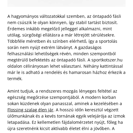
A hagyományos változatokkal szemben, az öntapadó fásli
nem csúszik le olyan könnyen, így stabil tartást biztosít.
Érdemes inkább megelőző jelleggel alkalmazni, mint
utólag, sürgőségi ellátásra a már létrejött sérülésekre.
Többféle méretben és színben elérhető, így a sportolás
során nem nyújt extrém látványt. A gazdaságos
felhasználási lehetőségek révén, minden szempontból
megtérülő befektetés az öntapadó fásli. A sportkotszer.hu
oldalon célirányosan lehet választani. Néhány kattintással
már le is adható a rendelés és hamarosan házhoz érkezik a
termék.
Amint tudjuk, a rendszeres mozgás lényeges feltétel az
egészség megőrzése szempontjából. A modern korban
sokan küzdenek olyan panasszal, aminek a kezelésében a
Flossing szalag élen jár
. A hosszú időn keresztül végzett
ülőmunkának és a kevés tornának egyik velejárója az izmok
letapadása. Ez kellemetlen fájdalomérzetet nyújt, főleg ha
újra szeretnénk kicsit aktívabb életet élni a jövőben. A