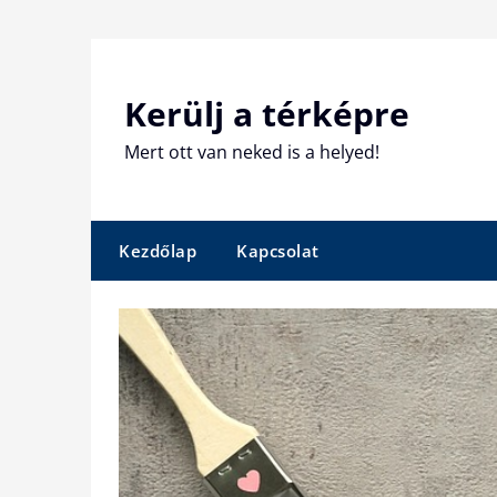
Skip
to
content
Kerülj a térképre
Mert ott van neked is a helyed!
Kezdőlap
Kapcsolat