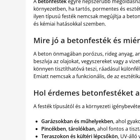
A
betonfesték
egyre népszerűbb megoldásnak 
környezetben, ha tartós, pormentes és esztét
ilyen típusú festék nemcsak megújítja a beton
és kémiai hatásokkal szemben.
Mire jó a betonfesték és mié
A beton önmagában porózus, rideg anyag, am
beszívja az olajokat, vegyszereket vagy a vize
könnyen tisztíthatóvá teszi, ráadásul különfé
Emiatt nemcsak a funkcionális, de az esztétika
Hol érdemes betonfestéket a
A festék típusától és a környezeti igénybevét
Garázsokban és műhelyekben
, ahol gyak
Pincékben
,
tárolókban,
ahol fontos a tisz
Teraszokon és kültéri lépcsőkön
, UV-álló