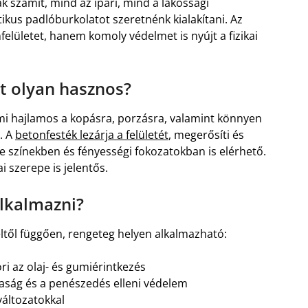
számít, mind az ipari, mind a lakossági
ikus padlóburkolatot szeretnénk kialakítani. Az
felületet, hanem komoly védelmet is nyújt a fizikai
rt olyan hasznos?
i hajlamos a kopásra, porzásra, valamint könnyen
t. A
betonfesték lezárja a felületét
, megerősíti és
le színekben és fényességi fokozatokban is elérhető.
i szerepe is jelentős.
lkalmazni?
eltől függően, rengeteg helyen alkalmazható:
ori az olaj- és gumiérintkezés
taság és a penészedés elleni védelem
 változatokkal