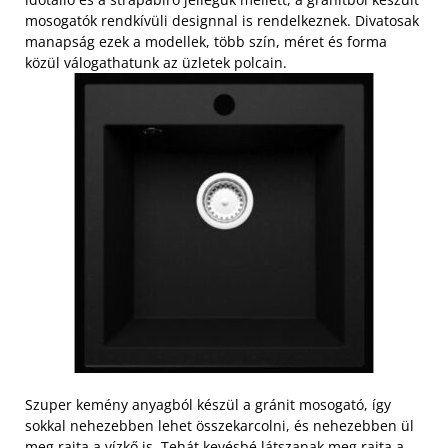
mosogatók rendkívüli designnal is rendelkeznek. Divatosak
manapság ezek a modellek, több szín, méret és forma
közül válogathatunk az üzletek polcain.
Szuper kemény anyagból készül a gránit mosogató, így
sokkal nehezebben lehet összekarcolni, és nehezebben ül
meg rajta a vízkő is. Tehát kevésbé látszanak meg rajta a