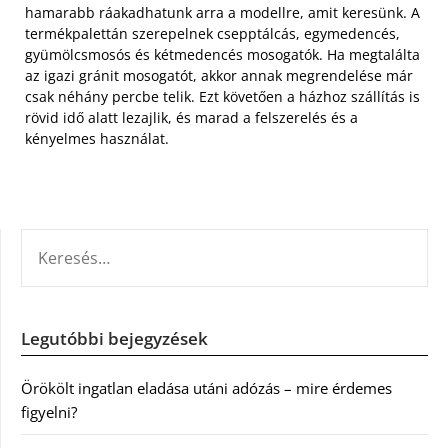
hamarabb ráakadhatunk arra a modellre, amit keresünk. A
termékpalettán szerepelnek csepptálcás, egymedencés,
gyümölcsmosós és kétmedencés mosogatók. Ha megtalálta
az igazi gránit mosogatót, akkor annak megrendelése már
csak néhány percbe telik. Ezt követően a házhoz szállítás is
rövid idő alatt lezajlik, és marad a felszerelés és a
kényelmes használat.
KERESÉS:
Legutóbbi bejegyzések
Örökölt ingatlan eladása utáni adózás – mire érdemes
figyelni?