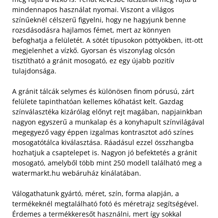
mindennapos használat nyomai. Viszont a világos
színűeknél célszerű figyelni, hogy ne hagyjunk benne
rozsdásodásra hajlamos fémet, mert az könnyen
befoghatja a felületét. A sötét típusokon pöttyökben, itt-ott
megjelenhet a vízkő. Gyorsan és viszonylag olcsón
tisztítható a gránit mosogató, ez egy újabb pozitív
tulajdonsága.
A gránit tálcák selymes és különösen finom pórusú, zárt
felülete tapinthatóan kellemes kőhatást kelt. Gazdag
színválasztéka kizárólag előnyt rejt magában, napjainkban
nagyon egyszerű a munkalap és a konyhapult színvilágával
megegyező vagy éppen izgalmas kontrasztot adó színes
mosogatótálca kiválasztása. Ráadásul ezzel összhangba
hozhatjuk a csaptelepet is. Nagyon jó befektetés a gránit
mosogató, amelyből több mint 250 modell található meg a
watermarkt.hu webáruház kínálatában.
Válogathatunk gyártó, méret, szín, forma alapján, a
termékeknél megtalálható fotó és méretrajz segítségével.
Érdemes a termékkeresőt használni, mert így sokkal