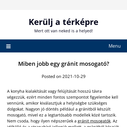
Skip
to
content
Kerülj a térképre
Mert ott van neked is a helyed!
Menu
Miben jobb egy gránit mosogató?
Posted on 2021-10-29
A konyha kialakítását vagy felújítását hosszú távra
végezzük, ezért minden fontos szempontot figyelembe kell
vennünk, amikor kiválasztjuk a helyiségbe szükséges
dolgokat. Nagyon jó döntés például a gránitból készült
mosogató, mivel ez a legtartósabb modellek közé tartozik.
Nem csoda, hogy ilyen népszerűek a
gránit mosogatók
. Az
időtálló és a strapabíró jellegük mellett, a gránitból készült