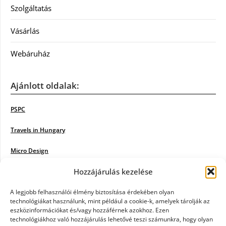
Szolgáltatás
Vásárlás
Webáruház
Ajánlott oldalak:
PSPC
Travels in Hungary
Micro Design
Hozzájárulás kezelése
18BKIK
Poiwiki
A legjobb felhasználói élmény biztosítása érdekében olyan
technológiákat használunk, mint például a cookie-k, amelyek tárolják az
eszközinformációkat és/vagy hozzáférnek azokhoz. Ezen
Öntözőrendszer
technológiákhoz való hozzájárulás lehetővé teszi számunkra, hogy olyan