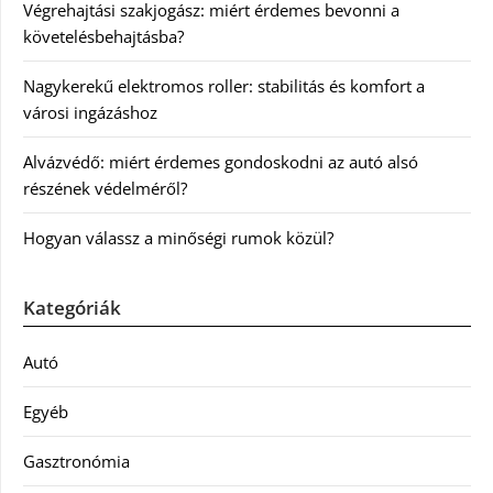
Végrehajtási szakjogász: miért érdemes bevonni a
követelésbehajtásba?
Nagykerekű elektromos roller: stabilitás és komfort a
városi ingázáshoz
Alvázvédő: miért érdemes gondoskodni az autó alsó
részének védelméről?
Hogyan válassz a minőségi rumok közül?
Kategóriák
Autó
Egyéb
Gasztronómia