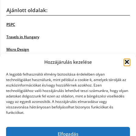
Ajánlott oldalak:
PSPC
Travels in Hungary
Micro Design
Hozzájárulás kezelése
18BKIK
Poiwiki
A legjobb felhasználói élmény biztosítása érdekében olyan
technológiákat használunk, mint például a cookie-k, amelyek tárolják az
eszközinformációkat és/vagy hozzáférnek azokhoz. Ezen
Öntözőrendszer
technológiákhoz való hozzájárulás lehetővé teszi számunkra, hogy olyan
adatokat dolgozzunk fel ezen az oldalon, mint a böngészési viselkedés
Jazz Steps
vagy az egyedi azonosítók. A hozzájárulás elmaradása vagy
visszavonása hátrányosan befolyásolhat bizonyos funkciókat és
Unicorn Multipro
funkciókat.
Real Works
Elfogadás
Tárkonyfa