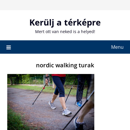
Skip
to
content
Kerülj a térképre
Mert ott van neked is a helyed!
Menu
nordic walking turak