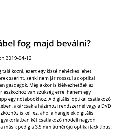
ábel fog majd beválni?
on 2019-04-12
találkozni, ezért egy kissé nehézkes lehet
erek szerint, senki nem jár rosszul az optikai
n gazdagok. Még akkor is kiélvezhetőek az
r eszközhöz van szükség erre, hanem egy
pp egy notebookhoz. A digitális, optikai csatlakozó
etében, akárcsak a házimozi rendszernél vagy a DVD
közhöz is kell ez, ahol a hangjelek digitális
A gyakorlatban két csatlakozó modell nagyon
t, a másik pedig a 3,5 mm átmérőjű optikai Jack típus.