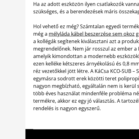
Ha az adott eszközön ilyen csatlakozók vanna
szükséges, és a berendezések máris összeka
Hol vehető ez még? Számtalan egyedi termékk
még a
mélyláda kábel beszerzése sem okoz
g
a kollégák segítenek kiválasztani azt a prod
megrendelőnek. Nem jár rosszul az ember a 
amelyik kimondottan a modernebb eszközökhöz
ezen kelléke kétszeres árnyékolású és 0,8 
réz vezetőkkel jött létre. A KáCsa KCO-SUB –
egymásra sodrott erek közötti teret polipropil
nagyon megbízható, egyáltalán nem is kerül sok
több éves használat mindenféle probléma nélk
termékre, akkor ez egy jó választás. A tartoz
rendelés is nagyon egyszerű.