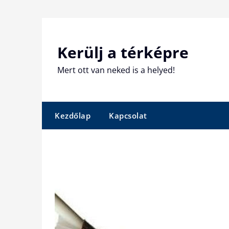
Skip
to
content
Kerülj a térképre
Mert ott van neked is a helyed!
Kezdőlap
Kapcsolat