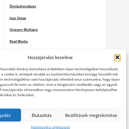
Öntözőrendszer
Jazz Steps
Unicorn Multipro
Real Works
Tárkonyfa
Hozzájárulás kezelése
elhasználói élmény biztosítása érdekében olyan technológiákat használunk,
l a cookie-k, amelyek tárolják az eszközinformációkat és/vagy hozzáférnek
en technológiákhoz való hozzájárulás lehetővé teszi számunkra, hogy olyan
gozzunk fel ezen az oldalon, mint a böngészési viselkedés vagy az egyedi
 A hozzájárulás elmaradása vagy visszavonása hátrányosan befolyásolhat
kciókat és funkciókat.
gadás
Elutasítás
Beállítások megtekintése
Adatkezelési tájékoztató