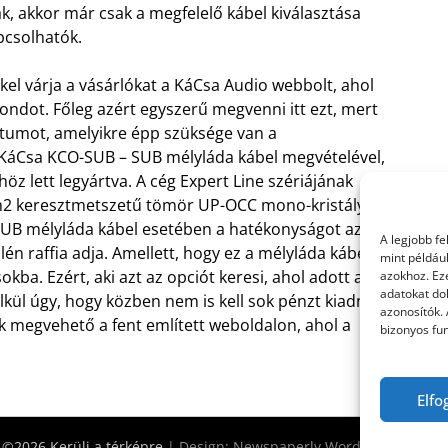
k, akkor már csak a megfelelő kábel kiválasztása
pcsolhatók.
el várja a vásárlókat a KáCsa Audio webbolt, ahol
ondot. Főleg azért egyszerű megvenni itt ezt, mert
uktumot, amelyikre épp szüksége van a
KáCsa KCO-SUB – SUB mélyláda kábel megvételével,
 lett legyártva. A cég Expert Line szériájának
mm2 keresztmetszetű tömör UP-OCC mono-kristályos
 SUB mélyláda kábel esetében a hatékonyságot az
A legjobb f
én raffia adja. Amellett, hogy ez a mélyláda kábel
mint példáu
ba. Ezért, aki azt az opciót keresi, ahol adott a
azokhoz. Ez
adatokat dol
ül úgy, hogy közben nem is kell sok pénzt kiadni a
azonosítók.
ék megvehető a fent említett weboldalon, ahol a
bizonyos fun
Elfo
©2026 Kerülj a térképre
| Design:
Newspaperly WordPress Theme