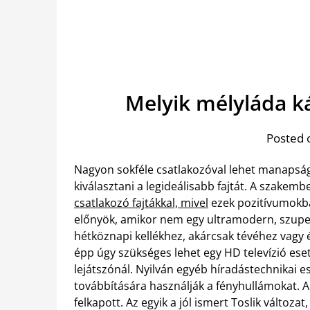
Melyik mélyláda k
Posted 
Nagyon sokféle csatlakozóval lehet manapság 
kiválasztani a legideálisabb fajtát. A szakemb
csatlakozó fajtákkal, mivel
ezek pozitívumokba
előnyök, amikor nem egy ultramodern, szupe
hétköznapi kellékhez, akárcsak tévéhez vagy é
épp úgy szükséges lehet egy HD televízió es
lejátszónál. Nyilván egyéb híradástechnikai esz
továbbítására használják a fényhullámokat. 
felkapott. Az egyik a jól ismert Toslik változa