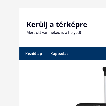
Skip
to
content
Kerülj a térképre
Mert ott van neked is a helyed!
Kezdőlap
Kapcsolat