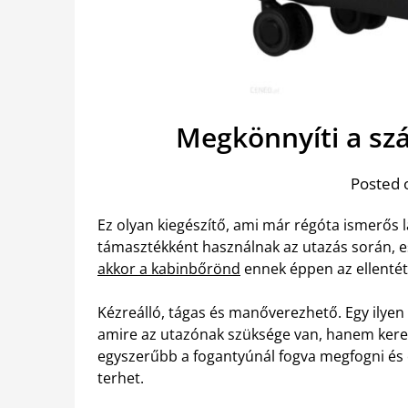
Megkönnyíti a szá
Posted 
Ez olyan kiegészítő, ami már régóta ismerős l
támasztékként használnak az utazás során, e
akkor a kabinbőrönd
ennek éppen az ellentét
Kézreálló, tágas és manőverezhető. Egy ilye
amire az utazónak szüksége van, hanem kereke
egyszerűbb a fogantyúnál fogva megfogni és 
terhet.