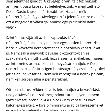
sem jelenthet gondot. A kávégép olyan italt főz nekünk,
amilyen típusú kapszulát belehelyezünk. A megfizethető
Dolce Gusto kapszula ár továbbfokozta a termék
népszerűségét, így a kávéfogyasztók jelentős része ma már
ezt a megoldást választja, amikor egy jó élénkítő italra
vágyik.
Szintén hozzájárult az is a kapszulás kávé
népszerűségéhez, hogy ma már egyszerűen beszerezheti
bárki a kávéfőző berendezést és a hozzávaló kapszulákat
is. Nemcsak a nagyobb bevásárlóközpontokban és
szaküzletekben juthatunk hozzá ezen termékekhez, hanem
az internetes áruházakban is megvásárolhatjuk. A Dolce
Gusto kapszula ár itt is igen barátságos, így csak előnyökkel
jár az online vásárlás. Nem kell keresgélni a boltok polcain,
nem kell sorban állni a pénztáraknál.
Otthon a karosszékben ülve is letudhatjuk a bevásárlást.
Hogy a kávézás ne csak megszokott rutin legyen, hanem
igazi élvezet, próbálja ki a Dolce Gusto kapszulás kávé
különlegességeit. A kiváló minőségű arabica kávészemeket
és egyéb összetevőket tartalmazó kapszulák