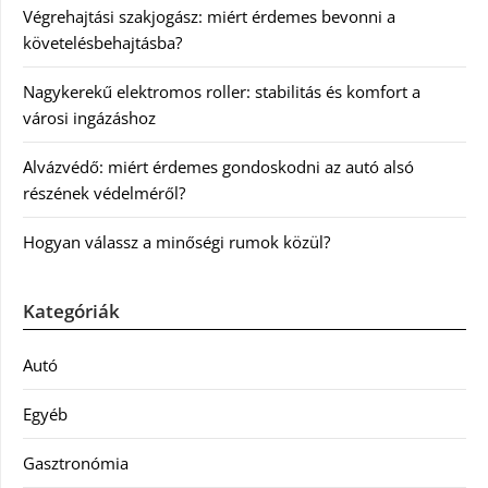
Végrehajtási szakjogász: miért érdemes bevonni a
követelésbehajtásba?
Nagykerekű elektromos roller: stabilitás és komfort a
városi ingázáshoz
Alvázvédő: miért érdemes gondoskodni az autó alsó
részének védelméről?
Hogyan válassz a minőségi rumok közül?
Kategóriák
Autó
Egyéb
Gasztronómia