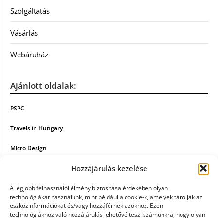
Szolgáltatás
Vásárlás
Webáruház
Ajánlott oldalak:
PSPC
Travels in Hungary
Micro Design
Hozzájárulás kezelése
18BKIK
Poiwiki
A legjobb felhasználói élmény biztosítása érdekében olyan
technológiákat használunk, mint például a cookie-k, amelyek tárolják az
eszközinformációkat és/vagy hozzáférnek azokhoz. Ezen
Öntözőrendszer
technológiákhoz való hozzájárulás lehetővé teszi számunkra, hogy olyan