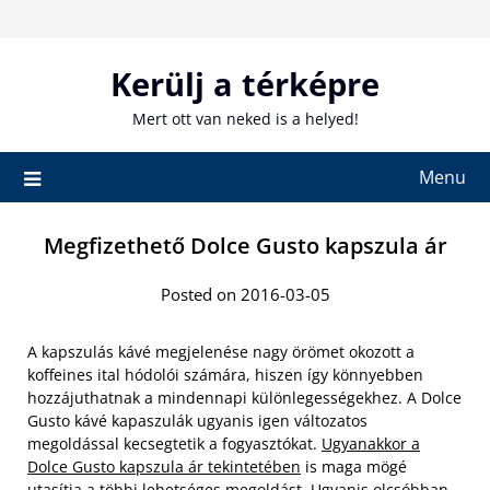
Skip
to
content
Kerülj a térképre
Mert ott van neked is a helyed!
Menu
Megfizethető Dolce Gusto kapszula ár
Posted on 2016-03-05
A kapszulás kávé megjelenése nagy örömet okozott a
koffeines ital hódolói számára, hiszen így könnyebben
hozzájuthatnak a mindennapi különlegességekhez. A Dolce
Gusto kávé kapaszulák ugyanis igen változatos
megoldással kecsegtetik a fogyasztókat.
Ugyanakkor a
Dolce Gusto kapszula ár tekintetében
is maga mögé
utasítja a többi lehetséges megoldást. Ugyanis olcsóbban