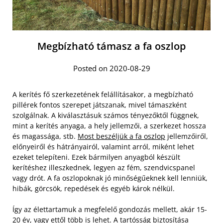
Megbízható támasz a fa oszlop
Posted on 2020-08-29
A kerítés fő szerkezetének felállításakor, a megbízható
pillérek fontos szerepet játszanak, mivel támaszként
szolgálnak. A kiválasztásuk számos tényezőktől függnek,
mint a kerítés anyaga, a hely jellemzői, a szerkezet hossza
és magassága, stb.
Most beszéljük a fa oszlop
jellemzőiről,
előnyeiről és hátrányairól, valamint arról, miként lehet
ezeket telepíteni. Ezek bármilyen anyagból készült
kerítéshez illeszkednek, legyen az fém, szendvicspanel
vagy drót. A fa oszlopoknak jó minőségűeknek kell lenniük,
hibák, görcsök, repedések és egyéb károk nélkül.
Így az élettartamuk a megfelelő gondozás mellett, akár 15-
20 év, vagy ettől több is lehet. A tartósság biztosítása