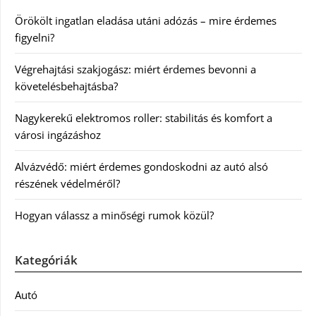
Örökölt ingatlan eladása utáni adózás – mire érdemes
figyelni?
Végrehajtási szakjogász: miért érdemes bevonni a
követelésbehajtásba?
Nagykerekű elektromos roller: stabilitás és komfort a
városi ingázáshoz
Alvázvédő: miért érdemes gondoskodni az autó alsó
részének védelméről?
Hogyan válassz a minőségi rumok közül?
Kategóriák
Autó