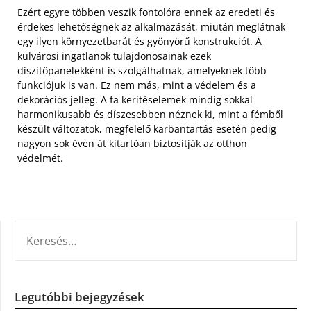
Ezért egyre többen veszik fontolóra ennek az eredeti és
érdekes lehetőségnek az alkalmazását, miután meglátnak
egy ilyen környezetbarát és gyönyörű konstrukciót. A
külvárosi ingatlanok tulajdonosainak ezek
díszítőpanelekként is szolgálhatnak, amelyeknek több
funkciójuk is van. Ez nem más, mint a védelem és a
dekorációs jelleg. A fa kerítéselemek mindig sokkal
harmonikusabb és díszesebben néznek ki, mint a fémből
készült változatok, megfelelő karbantartás esetén pedig
nagyon sok éven át kitartóan biztosítják az otthon
védelmét.
KERESÉS:
Legutóbbi bejegyzések