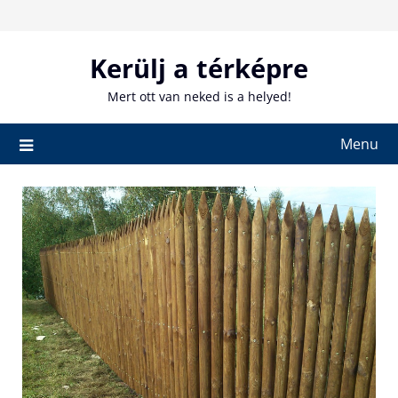
Skip
to
content
Kerülj a térképre
Mert ott van neked is a helyed!
Menu