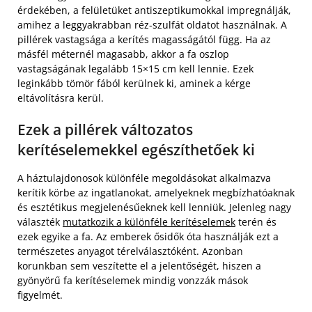
érdekében, a felületüket antiszeptikumokkal impregnálják,
amihez a leggyakrabban réz-szulfát oldatot használnak. A
pillérek vastagsága a kerítés magasságától függ. Ha az
másfél méternél magasabb, akkor a fa oszlop
vastagságának legalább 15×15 cm kell lennie. Ezek
leginkább tömör fából kerülnek ki, aminek a kérge
eltávolításra kerül.
Ezek a pillérek változatos
kerítéselemekkel egészíthetőek ki
A háztulajdonosok különféle megoldásokat alkalmazva
kerítik körbe az ingatlanokat, amelyeknek megbízhatóaknak
és esztétikus megjelenésűeknek kell lenniük. Jelenleg nagy
választék
mutatkozik a különféle kerítéselemek
terén és
ezek egyike a fa. Az emberek ősidők óta használják ezt a
természetes anyagot térelválasztóként. Azonban
korunkban sem veszítette el a jelentőségét, hiszen a
gyönyörű fa kerítéselemek mindig vonzzák mások
figyelmét.