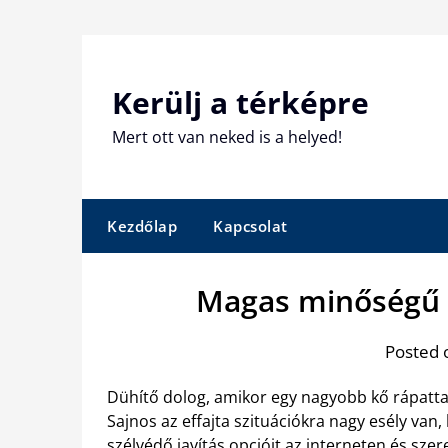
Skip
to
content
Kerülj a térképre
Mert ott van neked is a helyed!
Kezdőlap
Kapcsolat
Magas minőségű a
Posted 
Dühítő dolog, amikor egy nagyobb kő rápattan
Sajnos az effajta szituációkra nagy esély van
szélvédő javítás
opcióit az interneten és sze