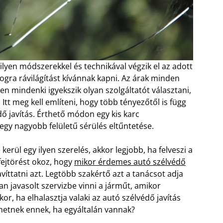
ilyen módszerekkel és technikával végzik el az adott
gra rávilágítást kívánnak kapni. Az árak minden
n mindenki igyekszik olyan szolgáltatót választani,
tt meg kell említeni, hogy több tényezőtől is függ
ő javítás. Érthető módon egy kis karc
egy nagyobb felületű sérülés eltűntetése.
erül egy ilyen szerelés, akkor legjobb, ha felveszi a
fejtörést okoz, hogy
mikor érdemes autó szélvédő
íttatni azt. Legtöbb szakértő azt a tanácsot adja
 javasolt szervizbe vinni a járműt, amikor
r, ha elhalasztja valaki az autó szélvédő javítás
hetnek ennek, ha egyáltalán vannak?