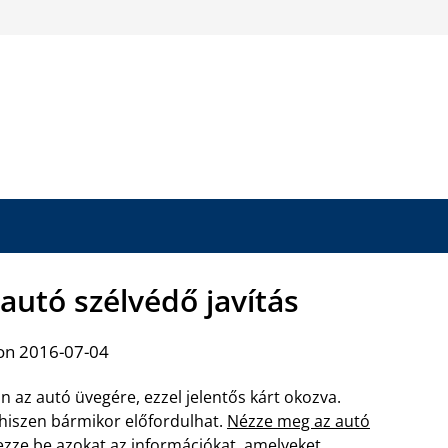
utó szélvédő javítás
on 2016-07-04
 az autó üvegére, ezzel jelentős kárt okozva.
, hiszen bármikor előfordulhat.
Nézze meg az autó
rezze be azokat az információkat, amelyeket