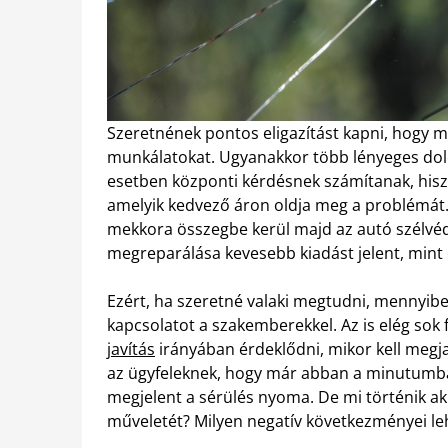
Szeretnének pontos eligazítást kapni, hogy m
munkálatokat. Ugyanakkor több lényeges dolo
esetben központi kérdésnek számítanak, hisze
amelyik kedvező áron oldja meg a problémát. I
mekkora összegbe kerül majd az autó szélvéd
megreparálása kevesebb kiadást jelent, mint 
Ezért, ha szeretné valaki megtudni, mennyibe k
kapcsolatot a szakemberekkel. Az is elég sok 
javítás
irányában érdeklődni, mikor kell megjav
az ügyfeleknek, hogy már abban a minutumban
megjelent a sérülés nyoma. De mi történik akko
műveletét? Milyen negatív következményei le