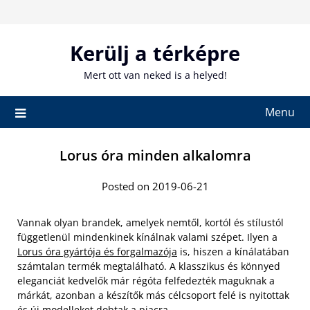
Skip
to
content
Kerülj a térképre
Mert ott van neked is a helyed!
Menu
Lorus óra minden alkalomra
Posted on 2019-06-21
Vannak olyan brandek, amelyek nemtől, kortól és stílustól
függetlenül mindenkinek kínálnak valami szépet. Ilyen a
Lorus óra gyártója és forgalmazója
is, hiszen a kínálatában
számtalan termék megtalálható. A klasszikus és könnyed
eleganciát kedvelők már régóta felfedezték maguknak a
márkát, azonban a készítők más célcsoport felé is nyitottak
és új modelleket dobtak a piacra.