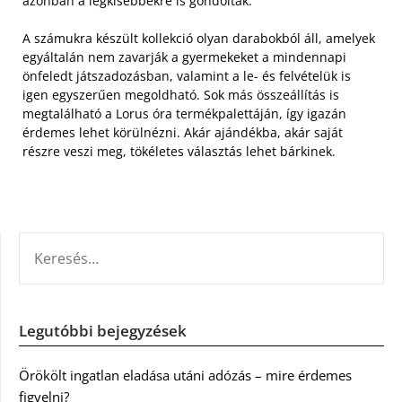
azonban a legkisebbekre is gondoltak.
A számukra készült kollekció olyan darabokból áll, amelyek
egyáltalán nem zavarják a gyermekeket a mindennapi
önfeledt játszadozásban, valamint a le- és felvételük is
igen egyszerűen megoldható. Sok más összeállítás is
megtalálható a Lorus óra termékpalettáján, így igazán
érdemes lehet körülnézni. Akár ajándékba, akár saját
részre veszi meg, tökéletes választás lehet bárkinek.
KERESÉS:
Legutóbbi bejegyzések
Örökölt ingatlan eladása utáni adózás – mire érdemes
figyelni?