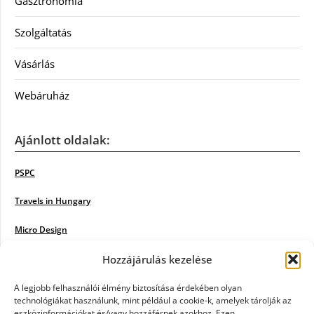
Gasztronómia
Szolgáltatás
Vásárlás
Webáruház
Ajánlott oldalak:
PSPC
Travels in Hungary
Micro Design
18BKIK
Hozzájárulás kezelése
Poiwiki
A legjobb felhasználói élmény biztosítása érdekében olyan
technológiákat használunk, mint például a cookie-k, amelyek tárolják az
eszközinformációkat és/vagy hozzáférnek azokhoz. Ezen