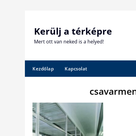
Skip
to
content
Kerülj a térképre
Mert ott van neked is a helyed!
Kezdőlap
Kapcsolat
csavarmen