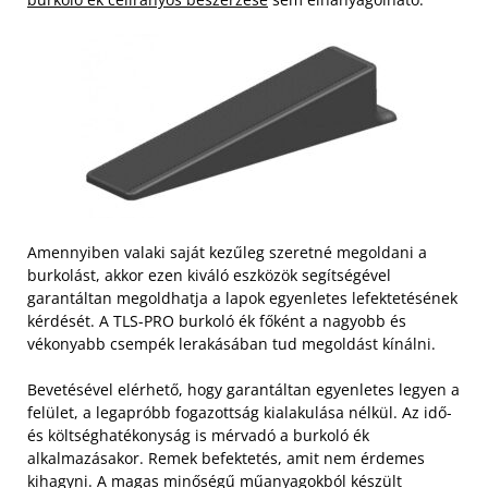
Amennyiben valaki saját kezűleg szeretné megoldani a
burkolást, akkor ezen kiváló eszközök segítségével
garantáltan megoldhatja a lapok egyenletes lefektetésének
kérdését. A TLS-PRO burkoló ék főként a nagyobb és
vékonyabb csempék lerakásában tud megoldást kínálni.
Bevetésével elérhető, hogy garantáltan egyenletes legyen a
felület, a legapróbb fogazottság kialakulása nélkül. Az idő-
és költséghatékonyság is mérvadó a burkoló ék
alkalmazásakor. Remek befektetés, amit nem érdemes
kihagyni. A magas minőségű műanyagokból készült