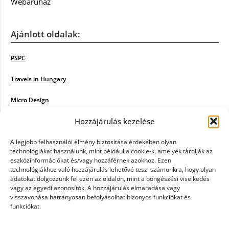
Webáruház
Ajánlott oldalak:
PSPC
Travels in Hungary
Micro Design
Hozzájárulás kezelése
18BKIK
Poiwiki
A legjobb felhasználói élmény biztosítása érdekében olyan
technológiákat használunk, mint például a cookie-k, amelyek tárolják az
eszközinformációkat és/vagy hozzáférnek azokhoz. Ezen
Öntözőrendszer
technológiákhoz való hozzájárulás lehetővé teszi számunkra, hogy olyan
adatokat dolgozzunk fel ezen az oldalon, mint a böngészési viselkedés
Jazz Steps
vagy az egyedi azonosítók. A hozzájárulás elmaradása vagy
visszavonása hátrányosan befolyásolhat bizonyos funkciókat és
Unicorn Multipro
funkciókat.
Real Works