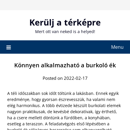
Skip
to
content
Kerülj a térképre
Mert ott van neked is a helyed!
Menu
Könnyen alkalmazható a burkoló ék
Posted on 2022-02-17
A téli időszakban sok időt töltünk a lakásban. Ennek egyik
eredménye, hogy gyorsan észrevesszük, ha valami nem
elég harmonikus. A több évtizede készült burkolati elemek
nagyon praktikusak, de kevésbé dekoratívak, így érthető,
ha a csere mellett döntünk a fürdőben, a konyhában,
esetleg a teraszon. A feladatvégzés első lépésében a
burkoló ék célirányos beszerzése
sem elhanyagolható.