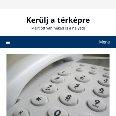
Skip
to
content
Kerülj a térképre
Mert ott van neked is a helyed!
Menu