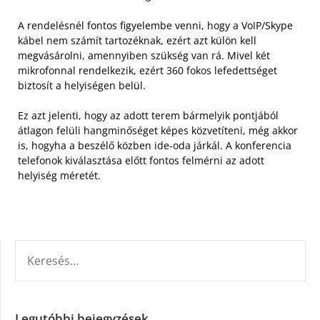
A rendelésnél fontos figyelembe venni, hogy a VoIP/Skype
kábel nem számít tartozéknak, ezért azt külön kell
megvásárolni, amennyiben szükség van rá. Mivel két
mikrofonnal rendelkezik, ezért 360 fokos lefedettséget
biztosít a helyiségen belül.
Ez azt jelenti, hogy az adott terem bármelyik pontjából
átlagon felüli hangminőséget képes közvetíteni, még akkor
is, hogyha a beszélő közben ide-oda járkál. A konferencia
telefonok kiválasztása előtt fontos felmérni az adott
helyiség méretét.
KERESÉS:
Legutóbbi bejegyzések