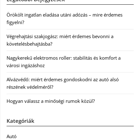
Örökölt ingatlan eladása utáni adózás – mire érdemes
figyelni?
Végrehajtási szakjogász: miért érdemes bevonni a
követelésbehajtásba?
Nagykerekű elektromos roller: stabilitás és komfort a
városi ingázáshoz
Alvázvédő: miért érdemes gondoskodni az autó alsó
részének védelméről?
Hogyan válassz a minőségi rumok közül?
Kategóriák
Autó