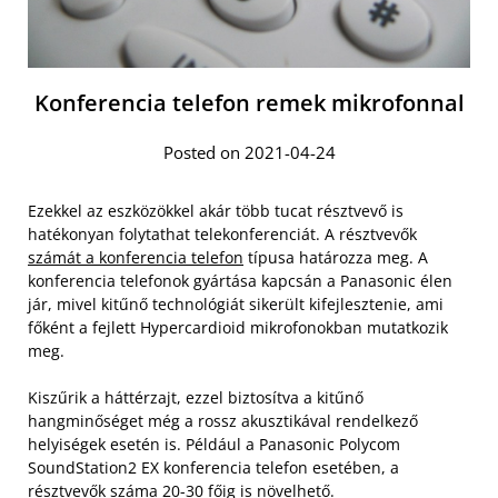
Konferencia telefon remek mikrofonnal
Posted on 2021-04-24
Ezekkel az eszközökkel akár több tucat résztvevő is
hatékonyan folytathat telekonferenciát. A résztvevők
számát a konferencia telefon
típusa határozza meg. A
konferencia telefonok gyártása kapcsán a Panasonic élen
jár, mivel kitűnő technológiát sikerült kifejlesztenie, ami
főként a fejlett Hypercardioid mikrofonokban mutatkozik
meg.
Kiszűrik a háttérzajt, ezzel biztosítva a kitűnő
hangminőséget még a rossz akusztikával rendelkező
helyiségek esetén is. Például a Panasonic Polycom
SoundStation2 EX konferencia telefon esetében, a
résztvevők száma 20-30 főig is növelhető.