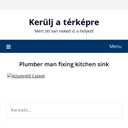
Skip
to
content
Kerülj a térképre
Mert ott van neked is a helyed!
Menu
Plumber man fixing kitchen sink
KERESÉS: