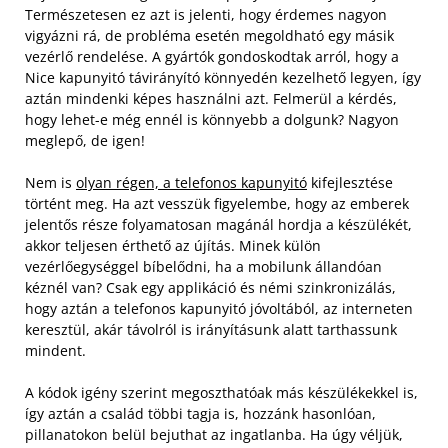
Természetesen ez azt is jelenti, hogy érdemes nagyon
vigyázni rá, de probléma esetén megoldható egy másik
vezérlő rendelése. A gyártók gondoskodtak arról, hogy a
Nice kapunyitó távirányító könnyedén kezelhető legyen, így
aztán mindenki képes használni azt. Felmerül a kérdés,
hogy lehet-e még ennél is könnyebb a dolgunk? Nagyon
meglepő, de igen!
Nem is
olyan régen, a telefonos kapunyitó
kifejlesztése
történt meg. Ha azt vesszük figyelembe, hogy az emberek
jelentős része folyamatosan magánál hordja a készülékét,
akkor teljesen érthető az újítás. Minek külön
vezérlőegységgel bíbelődni, ha a mobilunk állandóan
kéznél van? Csak egy applikáció és némi szinkronizálás,
hogy aztán a telefonos kapunyitó jóvoltából, az interneten
keresztül, akár távolról is irányításunk alatt tarthassunk
mindent.
A kódok igény szerint megoszthatóak más készülékekkel is,
így aztán a család többi tagja is, hozzánk hasonlóan,
pillanatokon belül bejuthat az ingatlanba. Ha úgy véljük,