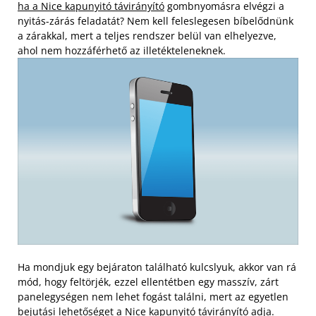
ha a Nice kapunyitó távirányító
gombnyomásra elvégzi a
nyitás-zárás feladatát? Nem kell feleslegesen bíbelődnünk
a zárakkal, mert a teljes rendszer belül van elhelyezve,
ahol nem hozzáférhető az illetékteleneknek.
Ha mondjuk egy bejáraton található kulcslyuk, akkor van rá
mód, hogy feltörjék, ezzel ellentétben egy masszív, zárt
panelegységen nem lehet fogást találni, mert az egyetlen
bejutási lehetőséget a Nice kapunyitó távirányító adja.