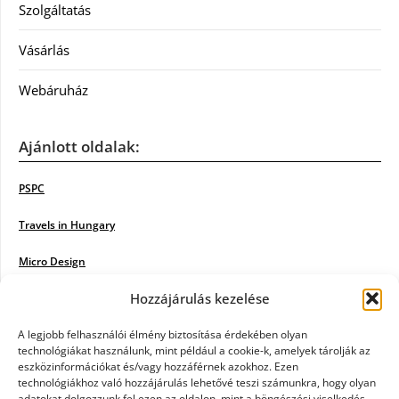
Szolgáltatás
Vásárlás
Webáruház
Ajánlott oldalak:
PSPC
Travels in Hungary
Micro Design
Hozzájárulás kezelése
18BKIK
Poiwiki
A legjobb felhasználói élmény biztosítása érdekében olyan
technológiákat használunk, mint például a cookie-k, amelyek tárolják az
eszközinformációkat és/vagy hozzáférnek azokhoz. Ezen
Öntözőrendszer
technológiákhoz való hozzájárulás lehetővé teszi számunkra, hogy olyan
adatokat dolgozzunk fel ezen az oldalon, mint a böngészési viselkedés