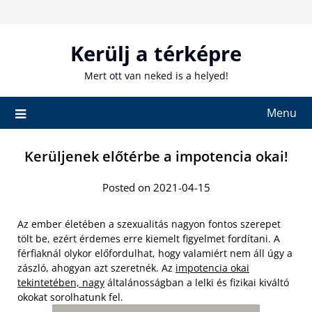
Skip
to
content
Kerülj a térképre
Mert ott van neked is a helyed!
Menu
Kerüljenek előtérbe a impotencia okai!
Posted on 2021-04-15
Az ember életében a szexualitás nagyon fontos szerepet
tölt be, ezért érdemes erre kiemelt figyelmet fordítani. A
férfiaknál olykor előfordulhat, hogy valamiért nem áll úgy a
zászló, ahogyan azt szeretnék. Az
impotencia okai
tekintetében, nagy
általánosságban a lelki és fizikai kiváltó
okokat sorolhatunk fel.