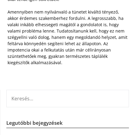
Amennyiben nem nyilvánvaló a tünetet kiváltó tényező,
akkor érdemes szakemberhez fordulni. A legrosszabb, ha
valaki inkább elhessegeti magától a gondolatot is, hogy
valami probléma lenne. Tudatosítanunk kell, hogy ez nem
szégyellni való dolog, hanem egy megoldandó helyzet, amit
feltárva könnyedén segíteni lehet az állapoton. Az
impotencia okai a felkutatás után már célirányosan
szüntethetőek meg, gyakran természetes táplálék
kiegészítők alkalmazásával.
KERESÉS:
Legutóbbi bejegyzések