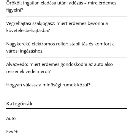
Örökölt ingatlan eladása utáni adózás – mire érdemes
figyelni?
Végrehajtási szakjogász: miért érdemes bevonni a
követelésbehajtásba?
Nagykerekű elektromos roller: stabilitás és komfort a
városi ingázáshoz
Alvázvédő: miért érdemes gondoskodni az autó alsó
részének védelméről?
Hogyan válassz a minőségi rumok közül?
Kategóriák
Autó
Egyéb