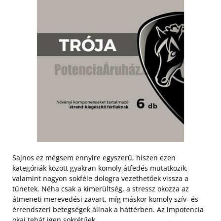
Sajnos ez mégsem ennyire egyszerű, hiszen ezen
kategóriák között gyakran komoly átfedés mutatkozik,
valamint nagyon sokféle dologra vezethetőek vissza a
tünetek. Néha csak a kimerültség, a stressz okozza az
átmeneti merevedési zavart, míg máskor komoly szív- és
érrendszeri betegségek állnak a háttérben. Az impotencia
okai tehát igen sokrétűek.