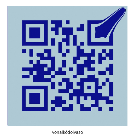
vonalkódolvasó