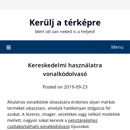
Skip
to
content
Kerülj a térképre
Mert ott van neked is a helyed!
Menu
Kereskedelmi használatra
vonalkódolvasó
Posted on 2019-09-23
Általános vonalkódok olvasására érdemes olyan márkás
terméket választani, amelyik hatékonyan dolgozza fel
azokat. A lézeres, imager, vezetékes vagy nélküli modellek
mellett, nagyon sokat keresik a
pénztárgéphez
csatlakoztatható vonalkódolvasó
típusokat.