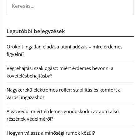
KERESÉS:
Legutóbbi bejegyzések
Örökölt ingatlan eladása utáni adózás – mire érdemes
figyelni?
Végrehajtási szakjogász: miért érdemes bevonni a
követelésbehajtásba?
Nagykerekű elektromos roller: stabilitás és komfort a
városi ingázáshoz
Alvázvédő: miért érdemes gondoskodni az autó alsó
részének védelméről?
Hogyan válassz a minőségi rumok közül?