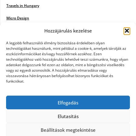
Travels in Hungary
Micro Design
Hozzájárulás kezelése
18BKIK
Poiwiki
A legjobb felhasználói élmény biztosítása érdekében olyan
technológiákat használunk, mint például a cookie-k, amelyek tárolják az
eszközinformációkat és/vagy hozzáférnek azokhoz. Ezen
Öntözőrendszer
technológiákhoz való hozzájárulás lehetővé teszi számunkra, hogy olyan
adatokat dolgozzunk fel ezen az oldalon, mint a böngészési viselkedés
Jazz Steps
vagy az egyedi azonosítók. A hozzájárulás elmaradása vagy
visszavonása hátrányosan befolyásolhat bizonyos funkciókat és
Unicorn Multipro
funkciókat.
Real Works
Elfogadás
Tárkonyfa
Elutasítás
Beállítások megtekintése
©2026 Kerülj a térképre
| Design:
Newspaperly