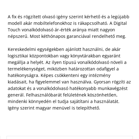
A fix és rögzített olvasó igény szerint kérhető és a legújabb
modell akár mobiltelefonokhoz is rákapcsolható. A Digital
Touch vonalkódolvasó ár-érték aránya miatt nagyon
népszerű. Most kéthónapos garanciával rendelhető meg.
Kereskedelmi egységekben ajánlott használni, de akár
logisztikai központokban vagy könyvtárakban egyaránt
megállja a helyét. Az ilyen típusú vonalkódolvasó növeli a
termelékenységet, miközben határozottan odafigyel a
hatékonyságra. Képes csökkenteni egy intézmény
kiadásait, ha figyelemmel van használva. Gyorsan rögzíti az
adatokat és a vonalkódolvasó hatékonyabb munkavégzést
generál. Felhasználóbarát felületének köszönhetően,
mindenki könnyedén el tudja sajátítani a használatát.
Igény szerint magyar menüvel is telepíthető.