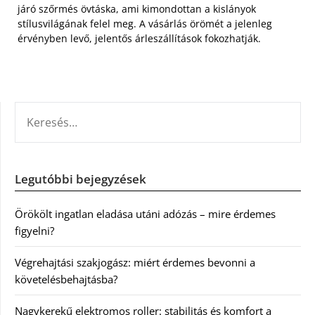
járó szőrmés övtáska, ami kimondottan a kislányok
stílusvilágának felel meg. A vásárlás örömét a jelenleg
érvényben levő, jelentős árleszállítások fokozhatják.
KERESÉS:
Legutóbbi bejegyzések
Örökölt ingatlan eladása utáni adózás – mire érdemes
figyelni?
Végrehajtási szakjogász: miért érdemes bevonni a
követelésbehajtásba?
Nagykerekű elektromos roller: stabilitás és komfort a