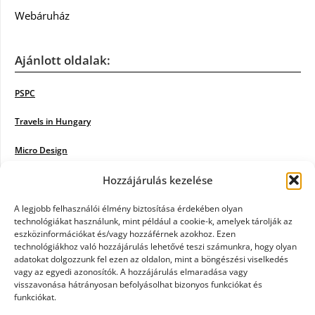
Webáruház
Ajánlott oldalak:
PSPC
Travels in Hungary
Micro Design
18BKIK
Hozzájárulás kezelése
Poiwiki
A legjobb felhasználói élmény biztosítása érdekében olyan
technológiákat használunk, mint például a cookie-k, amelyek tárolják az
eszközinformációkat és/vagy hozzáférnek azokhoz. Ezen
Öntözőrendszer
technológiákhoz való hozzájárulás lehetővé teszi számunkra, hogy olyan
adatokat dolgozzunk fel ezen az oldalon, mint a böngészési viselkedés
Jazz Steps
vagy az egyedi azonosítók. A hozzájárulás elmaradása vagy
visszavonása hátrányosan befolyásolhat bizonyos funkciókat és
Unicorn Multipro
funkciókat.