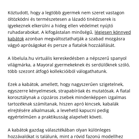
Köztudott, hogy a legtöbb gyermek nem szeret vastagon
öltözködni és természetesen a lázadó tinédzserek is
igyekeznek elkerülni a hideg ellen védelmet nyújtó
ruhadarabokat. A kifogástalan minőségű,
légiesen könnyed
kabátok
azonban megváltoztathatják a szabad mozgásra
vágyó apróságokat és persze a fiatalok hozzáállását.
A libelula.hu virtuális kereskedésben a népszerű spanyol
világmárka, a Mayoral gyermekeknek és serdülőknek szóló,
több szezont átfogó kollekcióiból válogathatunk.
Ezek a kabátok, amellett, hogy nagyszerűen szigetelnek,
egyszerre kényelmesek, strapabíróak és mutatósak. A fiatal
korosztálynak a cipzáros zsebek mindenképpen izgalmas
tartozéknak számítanak, hiszen apró kincsek, kabalák
elrejtésére alkalmasak, a levehető kapucni pedig
egyértelműen a praktikusság alapelvét követi.
A kabátok gazdag választékában olyan különleges
hozzávalókat is találunk, mint a rövid fazonú modellhez