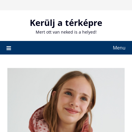
Skip
to
content
Kerülj a térképre
Mert ott van neked is a helyed!
Menu