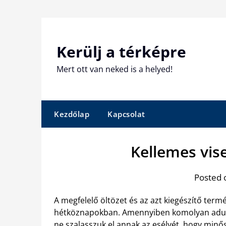
Skip
to
content
Kerülj a térképre
Mert ott van neked is a helyed!
Kezdőlap
Kapcsolat
Kellemes vise
Posted 
A megfelelő öltözet és az azt kiegészítő term
hétköznapokban. Amennyiben komolyan adunk
ne szalasszuk el annak az esélyét, hogy min