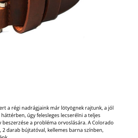
t a régi nadrágjaink már lötyögnek rajtunk, a jól
 háttérben, úgy felesleges lecserélni a teljes
öv beszerzése a probléma orvoslására. A Colorado
t, 2 darab bújtatóval, kellemes barna színben,
énk.