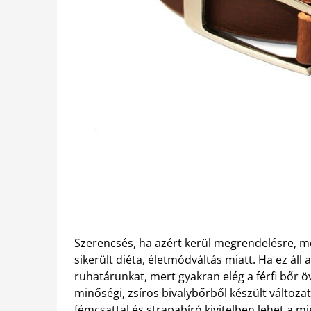
Szerencsés, ha azért kerül megrendelésre, mer
sikerült diéta, életmódváltás miatt. Ha ez áll a
ruhatárunkat, mert gyakran elég a férfi bőr 
minőségi, zsíros bivalybőrből készült változa
fémcsattal és strapabíró kivitelben lehet a mi