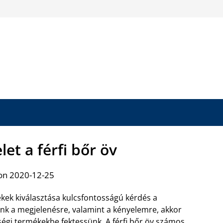
let a férfi bőr öv
on 2020-12-25
ékek kiválasztása kulcsfontosságú kérdés a
 a megjelenésre, valamint a kényelemre, akkor
őségi termékekbe fektessünk. A
férfi bőr öv számos