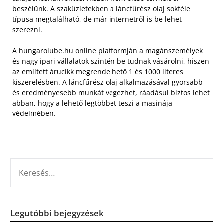
beszélünk. A szaküzletekben a láncfűrész olaj sokféle
típusa megtalálható, de már internetről is be lehet
szerezni.
A hungarolube.hu online platformján a magánszemélyek
és nagy ipari vállalatok szintén be tudnak vásárolni, hiszen
az említett árucikk megrendelhető 1 és 1000 literes
kiszerelésben. A láncfűrész olaj alkalmazásával gyorsabb
és eredményesebb munkát végezhet, ráadásul biztos lehet
abban, hogy a lehető legtöbbet teszi a masinája
védelmében.
KERESÉS:
Legutóbbi bejegyzések