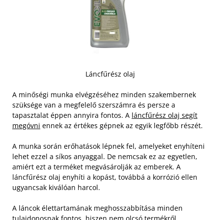
Láncfűrész olaj
A minőségi munka elvégzéséhez minden szakembernek
szüksége van a megfelelő szerszámra és persze a
tapasztalat éppen annyira fontos. A
láncfűrész olaj segít
megóvni
ennek az értékes gépnek az egyik legfőbb részét.
A munka során erőhatások lépnek fel, amelyeket enyhíteni
lehet ezzel a síkos anyaggal. De nemcsak ez az egyetlen,
amiért ezt a terméket megvásárolják az emberek. A
láncfűrész olaj enyhíti a kopást, továbbá a korrózió ellen
ugyancsak kiválóan harcol.
A láncok élettartamának meghosszabbítása minden
tulajdonosnak fontos, hiszen nem olcsó termékről