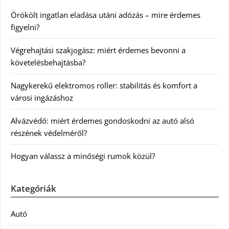
Örökölt ingatlan eladása utáni adózás – mire érdemes
figyelni?
Végrehajtási szakjogász: miért érdemes bevonni a
követelésbehajtásba?
Nagykerekű elektromos roller: stabilitás és komfort a
városi ingázáshoz
Alvázvédő: miért érdemes gondoskodni az autó alsó
részének védelméről?
Hogyan válassz a minőségi rumok közül?
Kategóriák
Autó