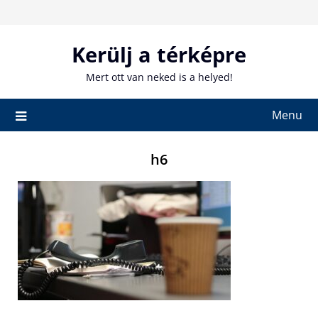
Skip
to
content
Kerülj a térképre
Mert ott van neked is a helyed!
Menu
h6