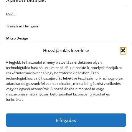
Ajánlott oldalak:
PSPC
Travels in Hungary
Micro Design
Hozzájárulás kezelése
18BKIK
Poiwiki
A legjobb felhasználói élmény biztosítása érdekében olyan
technológiákat használunk, mint például a cookie-k, amelyek tárolják az
eszközinformációkat és/vagy hozzáférnek azokhoz. Ezen
Öntözőrendszer
technológiákhoz való hozzájárulás lehetővé teszi számunkra, hogy olyan
adatokat dolgozzunk fel ezen az oldalon, mint a böngészési viselkedés
Jazz Steps
vagy az egyedi azonosítók. A hozzájárulás elmaradása vagy
visszavonása hátrányosan befolyásolhat bizonyos funkciókat és
Unicorn Multipro
funkciókat.
Real Works
Elfogadás
Tárkonyfa