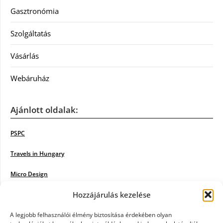
Gasztronómia
Szolgáltatás
Vásárlás
Webáruház
Ajánlott oldalak:
PSPC
Travels in Hungary
Micro Design
Hozzájárulás kezelése
18BKIK
Poiwiki
A legjobb felhasználói élmény biztosítása érdekében olyan