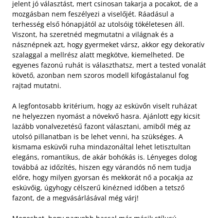
jelent jó választást, mert csinosan takarja a pocakot, de a
mozgásban nem feszélyezi a viselőjét. Ráadásul a
terhesség első hónapjától az utolsóig tökéletesen áll.
Viszont, ha szeretnéd megmutatni a világnak és a
násznépnek azt, hogy gyermeket vársz, akkor egy dekoratív
szalaggal a mellrész alatt megkötve, kiemelheted. De
egyenes fazonú ruhát is választhatsz, mert a tested vonalát
követő, azonban nem szoros modell kifogástalanul fog
rajtad mutatni.
A legfontosabb kritérium, hogy az esküvőn viselt ruházat
ne helyezzen nyomást a növekvő hasra. Ajánlott egy kicsit
lazább vonalvezetésű fazont választani, amiből még az
utolsó pillanatban is be lehet venni, ha szükséges. A
kismama esküvői ruha mindazonáltal lehet letisztultan
elegáns, romantikus, de akár bohókás is. Lényeges dolog
továbbá az időzítés, hiszen egy várandós nő nem tudja
előre, hogy milyen gyorsan és mekkorát nő a pocakja az
esküvőig, úgyhogy célszerű kinézned időben a tetsző
fazont, de a megvásárlásával még várj!