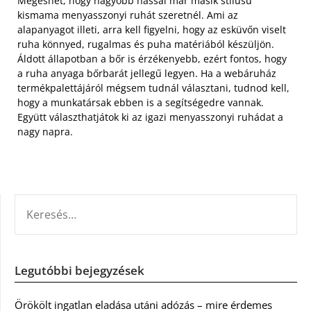
Megeshet, hogy nagyobb hassal már másik stílusú
kismama menyasszonyi ruhát szeretnél. Ami az
alapanyagot illeti, arra kell figyelni, hogy az esküvőn viselt
ruha könnyed, rugalmas és puha matériából készüljön.
Áldott állapotban a bőr is érzékenyebb, ezért fontos, hogy
a ruha anyaga bőrbarát jellegű legyen. Ha a webáruház
termékpalettájáról mégsem tudnál választani, tudnod kell,
hogy a munkatársak ebben is a segítségedre vannak.
Együtt választhatjátok ki az igazi menyasszonyi ruhádat a
nagy napra.
KERESÉS:
Legutóbbi bejegyzések
Örökölt ingatlan eladása utáni adózás – mire érdemes