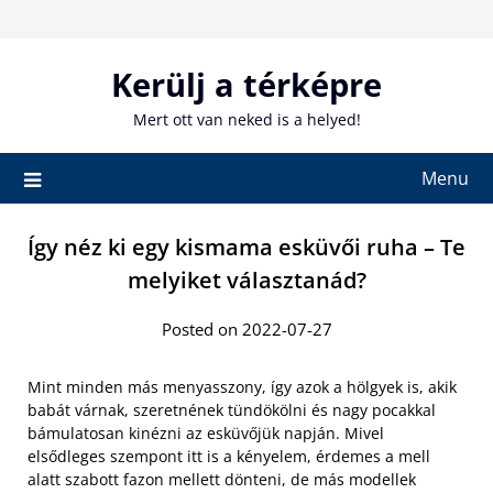
Skip
to
content
Kerülj a térképre
Mert ott van neked is a helyed!
Menu
Így néz ki egy kismama esküvői ruha – Te
melyiket választanád?
Posted on 2022-07-27
Mint minden más menyasszony, így azok a hölgyek is, akik
babát várnak, szeretnének tündökölni és nagy pocakkal
bámulatosan kinézni az esküvőjük napján. Mivel
elsődleges szempont itt is a kényelem, érdemes a mell
alatt szabott fazon mellett dönteni, de más modellek