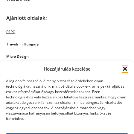
Ajánlott oldalak:
PSPC
Travels in Hungary
Micro Design
Hozzájárulás kezelése
18BKIK
Poiwiki
A legjobb felhasználói élmény biztosítása érdekében olyan
technológiákat használunk, mint például a cookie-k, amelyek tárolják az
eszközinformációkat és/vagy hozzáférnek azokhoz. Ezen
Öntözőrendszer
technológiákhoz való hozzájárulás lehetővé teszi számunkra, hogy olyan
adatokat dolgozzunk fel ezen az oldalon, mint a böngészési viselkedés
Jazz Steps
vagy az egyedi azonosítók. A hozzájárulás elmaradása vagy
visszavonása hátrányosan befolyásolhat bizonyos funkciókat és
Unicorn Multipro
funkciókat.
Real Works