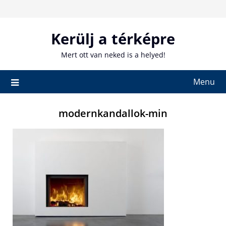
Skip
to
content
Kerülj a térképre
Mert ott van neked is a helyed!
Menu
modernkandallok-min