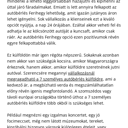
mindenki a lehető leggyorsabban hazajutni és kipihenni az
úttal járó fáradalmakat. Emiatt is lett annyira felkapott az
autóbérlés Ferihegy lehetőség, amit igazán jutányos áron
lehet igényelni. Sok vállalkozás a klienseinek ezt a kiváló
opciót nyújtja, a nap 24 órájában. Ezáltal akkor veheti fel és
adhatja le az kölcsönzött autóját a kuncsaft, amikor csak
ráér. Az autóbérlés Ferihegy opció ezen pozitívumok révén
egyre felkapottabbá válik.
Ez külföldön már igen régóta népszerű. Sokaknak azonban
nem akkor van szükségük kocsira, amikor Magyarországra
érkeznek, hanem akkor, amikor külföldre szeretnének jutni
autóval. Szerencsére megannyi
vállalkozásnál
megragadható a 7 személyes autóbérlés külföldre
, ami a
kedvező ár, a megbízható verda és megszámlálhatatlan
előny révén igenis megfontolandó. A szomszédos vagy
távoli európai országokba történő úthoz a 7 személyes
autóbérlés külföldre több okból is szükséges lehet.
Például megnézni egy izgalmas koncertet, egy jó
focimeccset, még nem látott múzeumokat, tereket,
kipróbálni bizonyos városok különleges ételeit, vagy