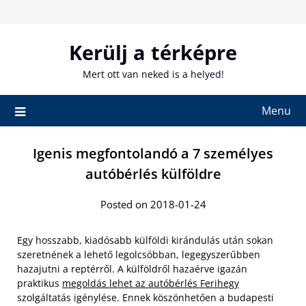
Skip
to
content
Kerülj a térképre
Mert ott van neked is a helyed!
Menu
Igenis megfontolandó a 7 személyes
autóbérlés külföldre
Posted on 2018-01-24
Egy hosszabb, kiadósabb külföldi kirándulás után sokan
szeretnének a lehető legolcsóbban, legegyszerűbben
hazajutni a reptérről. A külföldről hazaérve igazán
praktikus
megoldás lehet az autóbérlés Ferihegy
szolgáltatás igénylése. Ennek köszönhetően a budapesti