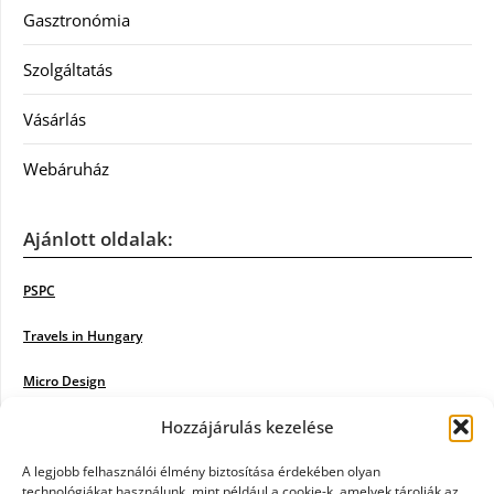
Gasztronómia
Szolgáltatás
Vásárlás
Webáruház
Ajánlott oldalak:
PSPC
Travels in Hungary
Micro Design
Hozzájárulás kezelése
18BKIK
Poiwiki
A legjobb felhasználói élmény biztosítása érdekében olyan
technológiákat használunk, mint például a cookie-k, amelyek tárolják az