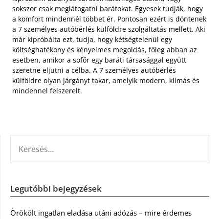
sokszor csak meglátogatni barátokat. Egyesek tudják, hogy
a komfort mindennél többet ér. Pontosan ezért is döntenek
a 7 személyes autóbérlés külföldre szolgáltatás mellett. Aki
már kipróbálta ezt, tudja, hogy kétségtelenül egy
költséghatékony és kényelmes megoldás, főleg abban az
esetben, amikor a sofőr egy baráti társasággal együtt
szeretne eljutni a célba. A 7 személyes autóbérlés
külföldre olyan járgányt takar, amelyik modern, klímás és
mindennel felszerelt.
KERESÉS:
Legutóbbi bejegyzések
Örökölt ingatlan eladása utáni adózás – mire érdemes