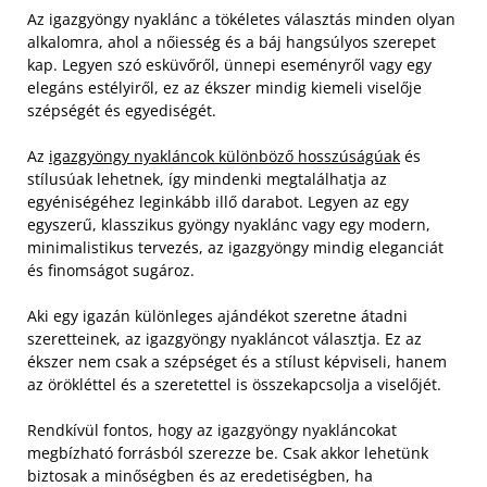
Az igazgyöngy nyaklánc a tökéletes választás minden olyan
alkalomra, ahol a nőiesség és a báj hangsúlyos szerepet
kap. Legyen szó esküvőről, ünnepi eseményről vagy egy
elegáns estélyiről, ez az ékszer mindig kiemeli viselője
szépségét és egyediségét.
Az
igazgyöngy nyakláncok különböző hosszúságúak
és
stílusúak lehetnek, így mindenki megtalálhatja az
egyéniségéhez leginkább illő darabot. Legyen az egy
egyszerű, klasszikus gyöngy nyaklánc vagy egy modern,
minimalistikus tervezés, az igazgyöngy mindig eleganciát
és finomságot sugároz.
Aki egy igazán különleges ajándékot szeretne átadni
szeretteinek, az igazgyöngy nyakláncot választja. Ez az
ékszer nem csak a szépséget és a stílust képviseli, hanem
az örökléttel és a szeretettel is összekapcsolja a viselőjét.
Rendkívül fontos, hogy az igazgyöngy nyakláncokat
megbízható forrásból szerezze be. Csak akkor lehetünk
biztosak a minőségben és az eredetiségben, ha