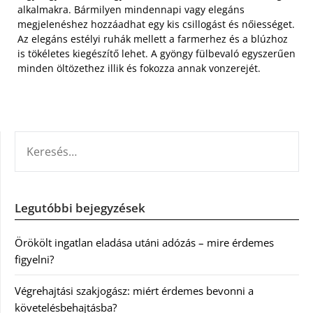
alkalmakra. Bármilyen mindennapi vagy elegáns
megjelenéshez hozzáadhat egy kis csillogást és nőiességet.
Az elegáns estélyi ruhák mellett a farmerhez és a blúzhoz
is tökéletes kiegészítő lehet. A gyöngy fülbevaló egyszerűen
minden öltözethez illik és fokozza annak vonzerejét.
KERESÉS:
Legutóbbi bejegyzések
Örökölt ingatlan eladása utáni adózás – mire érdemes
figyelni?
Végrehajtási szakjogász: miért érdemes bevonni a
követelésbehajtásba?