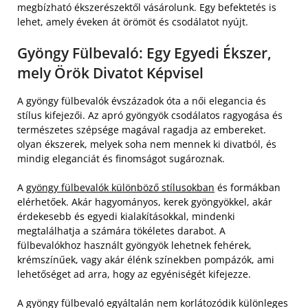
megbízható ékszerészektől vásárolunk. Egy befektetés is
lehet, amely éveken át örömöt és csodálatot nyújt.
Gyöngy Fülbevaló: Egy Egyedi Ékszer,
mely Örök Divatot Képvisel
A gyöngy fülbevalók évszázadok óta a női elegancia és
stílus kifejezői. Az apró gyöngyök csodálatos ragyogása és
természetes szépsége magával ragadja az embereket.
olyan ékszerek, melyek soha nem mennek ki divatból, és
mindig eleganciát és finomságot sugároznak.
A
gyöngy fülbevalók különböző stílusokban
és formákban
elérhetőek. Akár hagyományos, kerek gyöngyökkel, akár
érdekesebb és egyedi kialakításokkal, mindenki
megtalálhatja a számára tökéletes darabot. A
fülbevalókhoz használt gyöngyök lehetnek fehérek,
krémszínűek, vagy akár élénk színekben pompázók, ami
lehetőséget ad arra, hogy az egyéniségét kifejezze.
A gyöngy fülbevaló egyáltalán nem korlátozódik különleges