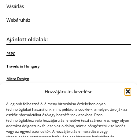
Vásárlás
Webáruház
Ajánlott oldalak:
PSPC
Travels in Hungary
Micro Design
Hozzájárulás kezelése
18BKIK
Poiwiki
A legjobb felhasználói élmény biztosítása érdekében olyan
technológiákat használunk, mint például a cookie-k, amelyek tárolják az
eszközinformációkat és/vagy hozzáférnek azokhoz. Ezen
Öntözőrendszer
technológiákhoz való hozzájárulás lehetővé teszi számunkra, hogy olyan
adatokat dolgozzunk fel ezen az oldalon, mint a böngészési viselkedés
Jazz Steps
vagy az egyedi azonosítók. A hozzájárulás elmaradása vagy
visszavonása hátrányosan befolyásolhat bizonyos funkciókat és