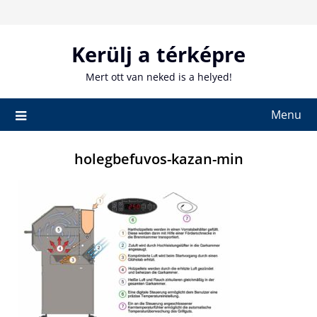
Skip
to
content
Kerülj a térképre
Mert ott van neked is a helyed!
Menu
holegbefuvos-kazan-min