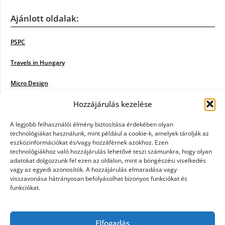
Ajánlott oldalak:
PSPC
Travels in Hungary
Micro Design
Hozzájárulás kezelése
18BKIK
Poiwiki
A legjobb felhasználói élmény biztosítása érdekében olyan
technológiákat használunk, mint például a cookie-k, amelyek tárolják az
eszközinformációkat és/vagy hozzáférnek azokhoz. Ezen
Öntözőrendszer
technológiákhoz való hozzájárulás lehetővé teszi számunkra, hogy olyan
adatokat dolgozzunk fel ezen az oldalon, mint a böngészési viselkedés
Jazz Steps
vagy az egyedi azonosítók. A hozzájárulás elmaradása vagy
visszavonása hátrányosan befolyásolhat bizonyos funkciókat és
Unicorn Multipro
funkciókat.
Real Works
Elfogadás