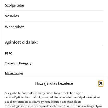
Szolgáltatás
Vásárlás
Webáruház
Ajánlott oldalak:
PSPC
Travels in Hungary
Micro Design
Hozzájárulás kezelése
18BKIK
Poiwiki
A legjobb felhasználói élmény biztosítása érdekében olyan
technológiákat használunk, mint például a cookie-k, amelyek tárolják az
eszközinformációkat és/vagy hozzáférnek azokhoz. Ezen
Öntözőrendszer
technológiákhoz való hozzájárulás lehetővé teszi számunkra, hogy olyan