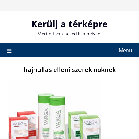
Skip
to
content
Kerülj a térképre
Mert ott van neked is a helyed!
Menu
hajhullas elleni szerek noknek