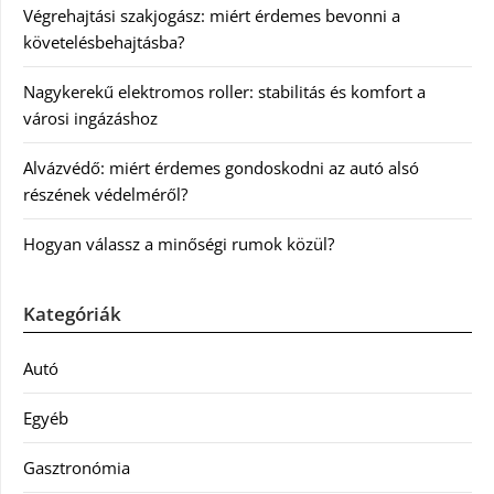
Végrehajtási szakjogász: miért érdemes bevonni a
követelésbehajtásba?
Nagykerekű elektromos roller: stabilitás és komfort a
városi ingázáshoz
Alvázvédő: miért érdemes gondoskodni az autó alsó
részének védelméről?
Hogyan válassz a minőségi rumok közül?
Kategóriák
Autó
Egyéb
Gasztronómia