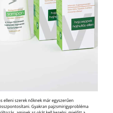
s elleni szerek nőknek már egyszerűen
 összpontosítani. Gyakran pajzsmirigyprobléma
tozás, aminek az okát kell kezelni, mielőtt a