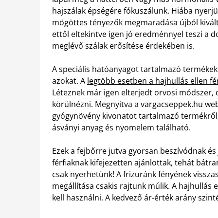
hajszálak épségére fókuszálunk. Hiába nyerjük
mögöttes tényezők megmaradása újból kiváltat
ettől eltekintve igen jó eredménnyel teszi a 
meglévő szálak erősítése érdekében is.
A speciális hatóanyagot tartalmazó termékek a
azokat. A
legtöbb esetben a hajhullás ellen fé
Léteznek már igen elterjedt orvosi módszer,
körülnézni. Megnyitva a vargacseppek.hu webol
gyógynövény kivonatot tartalmazó termékről
ásványi anyag és nyomelem található.
Ezek a fejbőrre jutva gyorsan beszívódnak és
férfiaknak kifejezetten ajánlottak, tehát bát
csak nyerhetünk! A frizuránk fényének vissza
megállítása csakis rajtunk múlik. A hajhullás 
kell használni. A kedvező ár-érték arány szint