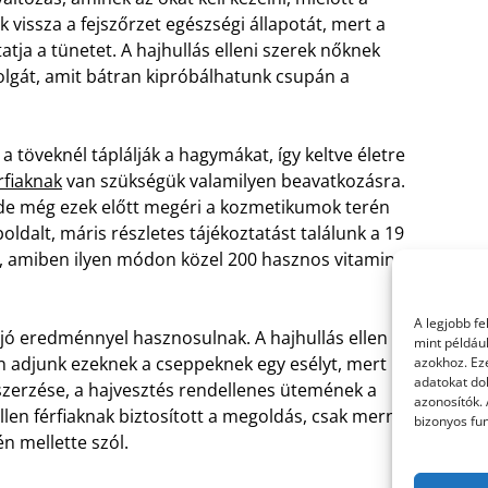
 vissza a fejszőrzet egészségi állapotát, mert a
ja a tünetet. A hajhullás elleni szerek nőknek
dolgát, amit bátran kipróbálhatunk csupán a
 töveknél táplálják a hagymákat, így keltve életre
rfiaknak
van szükségük valamilyen beavatkozásra.
 de még ezek előtt megéri a kozmetikumok terén
dalt, máris részletes tájékoztatást találunk a 19
, amiben ilyen módon közel 200 hasznos vitamin,
A legjobb f
 jó eredménnyel hasznosulnak. A hajhullás ellen
mint példáu
ran adjunk ezeknek a cseppeknek egy esélyt, mert
azokhoz. Ez
adatokat dol
szerzése, a hajvesztés rendellenes ütemének a
azonosítók.
ellen férfiaknak biztosított a megoldás, csak merni
bizonyos fun
én mellette szól.