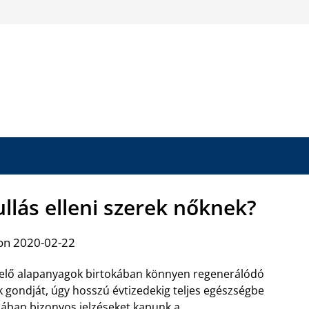
ullás elleni szerek nőknek?
on 2020-02-22
lelő alapanyagok birtokában könnyen regenerálódó
 gondját, úgy hosszú évtizedekig teljes egészségbe
lában bizonyos jelzéseket kapunk a