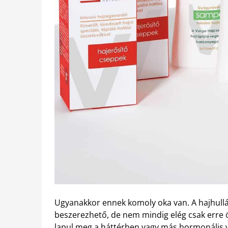
Ugyanakkor ennek komoly oka van. A hajhullá
beszerezhető, de nem mindig elég csak erre
lapul meg a háttérben vagy más hormonális vál