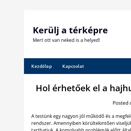
Skip
to
content
Kerülj a térképre
Mert ott van neked is a helyed!
Kezdőlap
Kapcsolat
Hol érhetőek el a hajh
Posted 
A testünk egy nagyon jól működő és a megfe
rendszer. Amennyiben körültekintően viseljük
tarthatjuk. A komolyabb problémák előtt álta