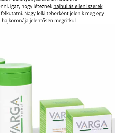
nni. Igaz, hogy léteznek
hajhullás elleni szerek
elkutatni. Nagy lelki teherként jelenik meg egy
a hajkoronája jelentősen megritkul.