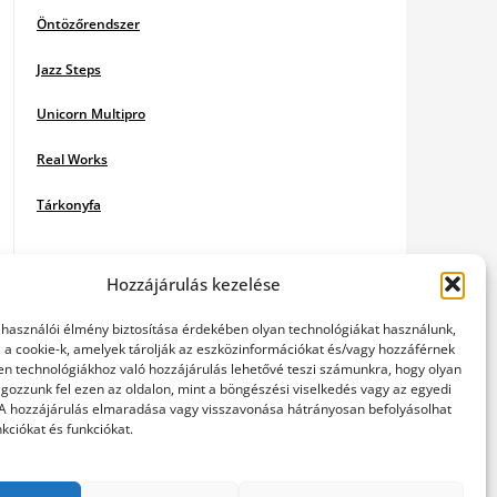
Öntözőrendszer
Jazz Steps
Unicorn Multipro
Real Works
Tárkonyfa
Hozzájárulás kezelése
elhasználói élmény biztosítása érdekében olyan technológiákat használunk,
l a cookie-k, amelyek tárolják az eszközinformációkat és/vagy hozzáférnek
en technológiákhoz való hozzájárulás lehetővé teszi számunkra, hogy olyan
gozzunk fel ezen az oldalon, mint a böngészési viselkedés vagy az egyedi
 A hozzájárulás elmaradása vagy visszavonása hátrányosan befolyásolhat
kciókat és funkciókat.