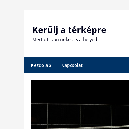
Skip
to
content
Kerülj a térképre
Mert ott van neked is a helyed!
Kezdőlap
Kapcsolat