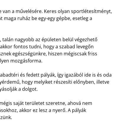
ge van a művelésére. Keres olyan sportlétesítményt,
át maga ruház be egy-egy gépbe, esetleg a
, talán nagyobb az épületen belül végezhető
nakkor fontos tudni, hogy a szabad levegőn
sznek egészségünkre, hiszen mégiscsak friss
 ilyen mozgásforma.
badtéri és fedett pályák, így igazából ide is és oda
gyérdemű, hogy melyiket részesíti előnyben, illetve
yásolják a dolgot.
mégis saját területet szeretne, ahová nem
sokhoz, akkor ez lesz a nyerő. A pályák
ezünk.