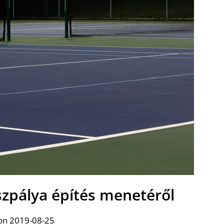
szpálya építés menetéről
on 2019-08-25