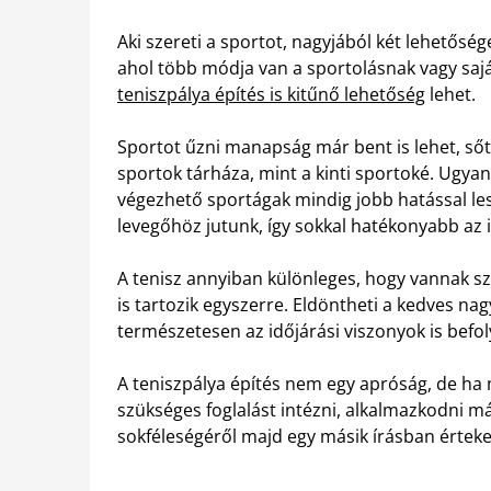
Aki szereti a sportot, nagyjából két lehetősé
ahol több módja van a sportolásnak vagy saj
teniszpálya építés is kitűnő lehetőség
lehet.
Sportot űzni manapság már bent is lehet, sőt
sportok tárháza, mint a kinti sportoké. Ugya
végezhető sportágak mindig jobb hatással le
levegőhöz jutunk, így sokkal hatékonyabb az
A tenisz annyiban különleges, hogy vannak sza
is tartozik egyszerre. Eldöntheti a kedves na
természetesen az időjárási viszonyok is befol
A teniszpálya építés nem egy apróság, de ha 
szükséges foglalást intézni, alkalmazkodni má
sokféleségéről majd egy másik írásban értek