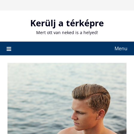
Skip
to
content
Kerülj a térképre
Mert ott van neked is a helyed!
Menu