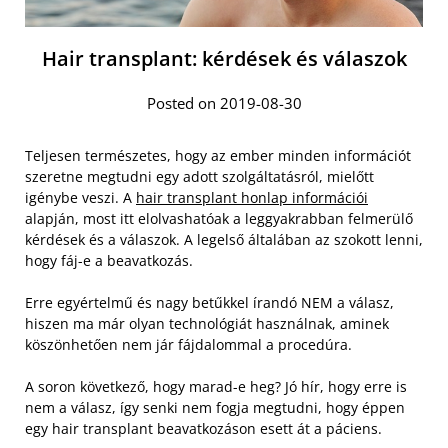
Hair transplant: kérdések és válaszok
Posted on 2019-08-30
Teljesen természetes, hogy az ember minden információt
szeretne megtudni egy adott szolgáltatásról, mielőtt
igénybe veszi. A
hair transplant honlap információi
alapján, most itt elolvashatóak a leggyakrabban felmerülő
kérdések és a válaszok. A legelső általában az szokott lenni,
hogy fáj-e a beavatkozás.
Erre egyértelmű és nagy betűkkel írandó NEM a válasz,
hiszen ma már olyan technológiát használnak, aminek
köszönhetően nem jár fájdalommal a procedúra.
A soron következő, hogy marad-e heg? Jó hír, hogy erre is
nem a válasz, így senki nem fogja megtudni, hogy éppen
egy hair transplant beavatkozáson esett át a páciens.