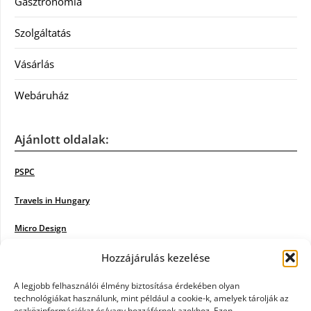
Gasztronómia
Szolgáltatás
Vásárlás
Webáruház
Ajánlott oldalak:
PSPC
Travels in Hungary
Micro Design
Hozzájárulás kezelése
18BKIK
Poiwiki
A legjobb felhasználói élmény biztosítása érdekében olyan
technológiákat használunk, mint például a cookie-k, amelyek tárolják az
eszközinformációkat és/vagy hozzáférnek azokhoz. Ezen