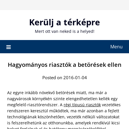
Skip
to
content
Kerülj a térképre
Mert ott van neked is a helyed!
Menu
Hagyományos riasztók a betörések ellen
Posted on 2016-01-04
Az egyre inkább növekvő betörések miatt, ma már a
nagyvárosok környékén szinte elengedhetetlen kellék egy
megfelelő riasztórendszer. A
régi típusú riasztók
vezetékes
rendszeren keresztül működtek, ma már azonban a fejlett
technológiának köszönhetően, vezeték nélküli változatokat
is felszerelhetünk az otthonunkba, amelyek rendkívül kicsi
helyet foglalnak el és hatékony mozgásérzékelőkkel