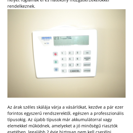
rendelkeznek.
Az árak széles skálája várja a vásárlókat, kezdve a pár ezer
forintos egyszerű rendszerektől, egészen a professzionális
típusokig.
Az újabb típusok már akkumulátorral vagy
elemekkel működnek, amelyeket a jó minőségű riasztók
esetében, legalább 2 évig biztosan nem kell cserélni.