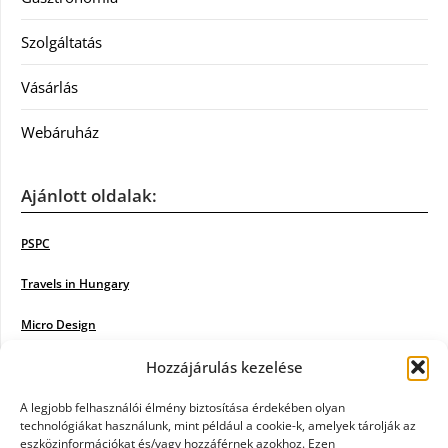
Szolgáltatás
Vásárlás
Webáruház
Ajánlott oldalak:
PSPC
Travels in Hungary
Micro Design
18BKIK
Hozzájárulás kezelése
Poiwiki
A legjobb felhasználói élmény biztosítása érdekében olyan
technológiákat használunk, mint például a cookie-k, amelyek tárolják az
eszközinformációkat és/vagy hozzáférnek azokhoz. Ezen
Öntözőrendszer