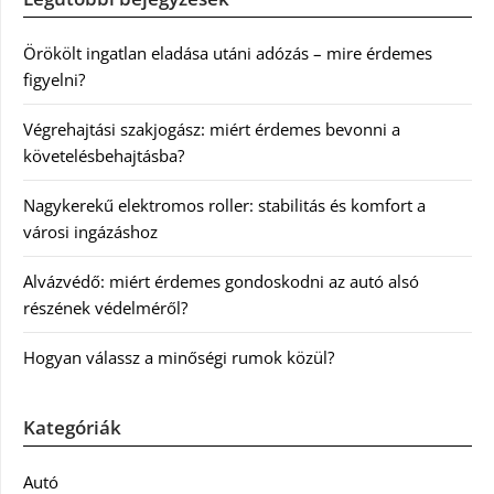
Örökölt ingatlan eladása utáni adózás – mire érdemes
figyelni?
Végrehajtási szakjogász: miért érdemes bevonni a
követelésbehajtásba?
Nagykerekű elektromos roller: stabilitás és komfort a
városi ingázáshoz
Alvázvédő: miért érdemes gondoskodni az autó alsó
részének védelméről?
Hogyan válassz a minőségi rumok közül?
Kategóriák
Autó