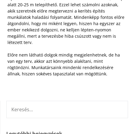
alatt 20-25 m telepíthető. Ezzel lehet számolni azoknak,
akik szeretnék előre megtervezni a kerítés építés
munkálatok haladási folyamatát. Mindenképp fontos előre
átgondolni, hogy mi miként legyen, hiszen ha egyszer az
ember nekikezd dolgozni, ne kelljen lépten-nyomon
megállni, mert a tervezésbe hiba csúszott vagy nem is
létezett terv.
Előre nem látható dolgok mindig megjelenhetnek, de ha
van egy terv, akkor azt könnyebb alakítani, mint
rögtönözni. Munkatársaink mindenki rendelkezésére
állnak, hiszen sokéves tapasztalat van mögöttünk.
KERESÉS:
Legutóbbi bejegyzések