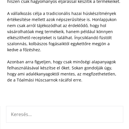
hiszen csak hagyományos eljárással készítik a termékeiket.
A vállalkozás célja a tradicionális hazai húskészítmények
értékesítése mellett azok népszerűsítése is. Honlapjukon
nem csak arról tájékozódhat az érdeklődő, hogy hol
vásárolhatóak meg termékeik, hanem például könnyen
elkészíthető recepteket is találhat. Ínycsiklandó füstölt
szalonnás, kolbászos fogásaiktól egykettőre megjön a
kedve a főzéshez.
Azonban arra figyeljen, hogy csak minőségi alapanyagok
felhasználásával készítse el őket. Sokan gondolják úgy,
hogy ami adalékanyagoktól mentes, az megfizethetetlen,
de a Tóalmási Húscsarnok rácáfol erre.
KERESÉS: