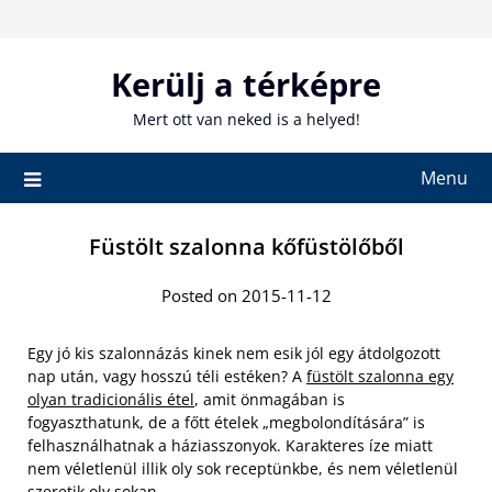
Skip
to
content
Kerülj a térképre
Mert ott van neked is a helyed!
Menu
Füstölt szalonna kőfüstölőből
Posted on 2015-11-12
Egy jó kis szalonnázás kinek nem esik jól egy átdolgozott
nap után, vagy hosszú téli estéken? A
füstölt szalonna egy
olyan tradicionális étel
, amit önmagában is
fogyaszthatunk, de a főtt ételek „megbolondítására” is
felhasználhatnak a háziasszonyok. Karakteres íze miatt
nem véletlenül illik oly sok receptünkbe, és nem véletlenül
szeretik oly sokan.