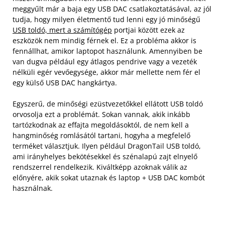
meggyűlt már a baja egy USB DAC csatlakoztatásával, az jól
tudja, hogy milyen életmentő tud lenni egy jó minőségű
USB toldó, mert a számítógép
portjai között ezek az
eszközök nem mindig férnek el. Ez a probléma akkor is
fennállhat, amikor laptopot használunk. Amennyiben be
van dugva például egy átlagos pendrive vagy a vezeték
nélküli egér vevőegysége, akkor már mellette nem fér el
egy külső USB DAC hangkártya.
Egyszerű, de minőségi ezüstvezetőkkel ellátott USB toldó
orvosolja ezt a problémát. Sokan vannak, akik inkább
tartózkodnak az effajta megoldásoktól, de nem kell a
hangminőség romlásától tartani, hogyha a megfelelő
terméket választjuk. Ilyen például DragonTail USB toldó,
ami irányhelyes bekötésekkel és szénalapú zajt elnyelő
rendszerrel rendelkezik. Kiváltképp azoknak válik az
előnyére, akik sokat utaznak és laptop + USB DAC kombót
használnak.