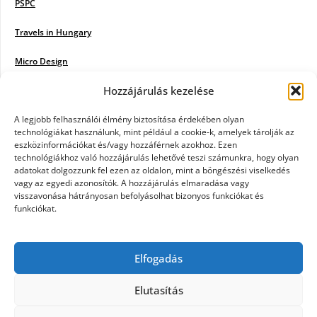
PSPC
Travels in Hungary
Micro Design
Hozzájárulás kezelése
18BKIK
Poiwiki
A legjobb felhasználói élmény biztosítása érdekében olyan
technológiákat használunk, mint például a cookie-k, amelyek tárolják az
eszközinformációkat és/vagy hozzáférnek azokhoz. Ezen
Öntözőrendszer
technológiákhoz való hozzájárulás lehetővé teszi számunkra, hogy olyan
adatokat dolgozzunk fel ezen az oldalon, mint a böngészési viselkedés
Jazz Steps
vagy az egyedi azonosítók. A hozzájárulás elmaradása vagy
visszavonása hátrányosan befolyásolhat bizonyos funkciókat és
Unicorn Multipro
funkciókat.
Real Works
Elfogadás
Tárkonyfa
Elutasítás