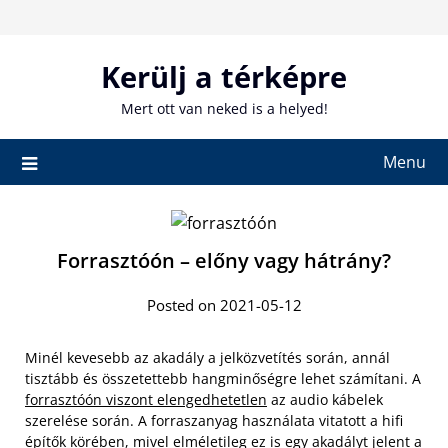
Skip
to
content
Kerülj a térképre
Mert ott van neked is a helyed!
Menu
Forrasztóón – előny vagy hátrány?
Posted on 2021-05-12
Minél kevesebb az akadály a jelközvetítés során, annál
tisztább és összetettebb hangminőségre lehet számítani. A
forrasztóón viszont elengedhetetlen
az audio kábelek
szerelése során. A forraszanyag használata vitatott a hifi
építők körében, mivel elméletileg ez is egy akadályt jelent a