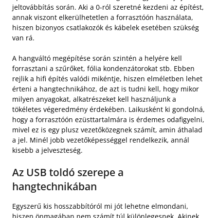
jeltovábbítás során. Aki a 0-ról szeretné kezdeni az építést,
annak viszont elkerülhetetlen a forrasztóón használata,
hiszen bizonyos csatlakozók és kábelek esetében szükség
van rá.
A hangváltó megépítése során szintén a helyére kell
forrasztani a szűrőket, fólia kondenzátorokat stb. Ebben
rejlik a hifi építés valódi mikéntje, hiszen elméletben lehet
érteni a hangtechnikához, de azt is tudni kell, hogy mikor
milyen anyagokat, alkatrészeket kell használjunk a
tökéletes végeredmény érdekében. Laikusként ki gondolná,
hogy a forrasztóón ezüsttartalmára is érdemes odafigyelni,
mivel ez is egy plusz vezetőközegnek számít, amin áthalad
a jel. Minél jobb vezetőképességgel rendelkezik, annál
kisebb a jelveszteség.
Az USB toldó szerepe a
hangtechnikában
Egyszerű kis hosszabbítóról mi jót lehetne elmondani,
hiszen önmagában nem számít túl különlegesnek. Akinek