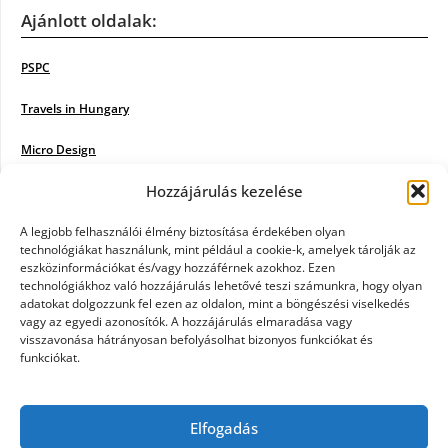
Ajánlott oldalak:
PSPC
Travels in Hungary
Micro Design
Hozzájárulás kezelése
18BKIK
Poiwiki
A legjobb felhasználói élmény biztosítása érdekében olyan
technológiákat használunk, mint például a cookie-k, amelyek tárolják az
eszközinformációkat és/vagy hozzáférnek azokhoz. Ezen
Öntözőrendszer
technológiákhoz való hozzájárulás lehetővé teszi számunkra, hogy olyan
adatokat dolgozzunk fel ezen az oldalon, mint a böngészési viselkedés
Jazz Steps
vagy az egyedi azonosítók. A hozzájárulás elmaradása vagy
visszavonása hátrányosan befolyásolhat bizonyos funkciókat és
Unicorn Multipro
funkciókat.
Real Works
Elfogadás
Tárkonyfa