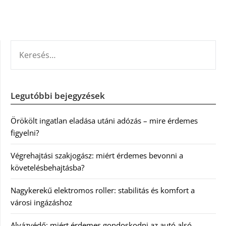
KERESÉS:
Legutóbbi bejegyzések
Örökölt ingatlan eladása utáni adózás – mire érdemes
figyelni?
Végrehajtási szakjogász: miért érdemes bevonni a
követelésbehajtásba?
Nagykerekű elektromos roller: stabilitás és komfort a
városi ingázáshoz
Alvázvédő: miért érdemes gondoskodni az autó alsó