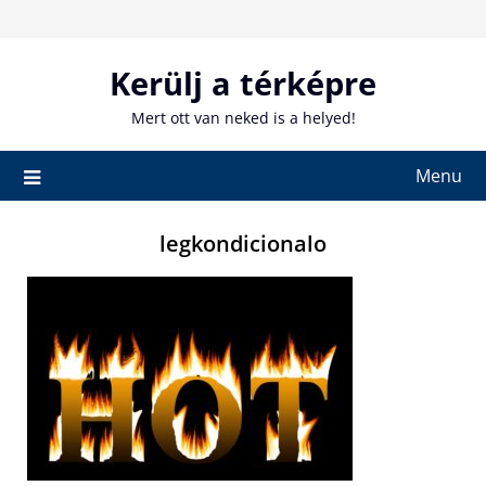
Skip
to
content
Kerülj a térképre
Mert ott van neked is a helyed!
Menu
legkondicionalo