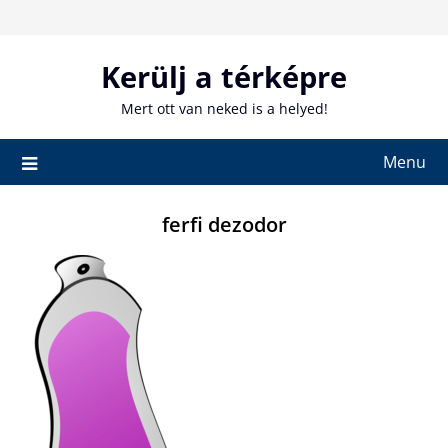
Skip
to
content
Kerülj a térképre
Mert ott van neked is a helyed!
Menu
ferfi dezodor