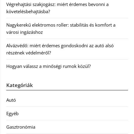
Végrehajtási szakjogász: miért érdemes bevonni a
követelésbehajtásba?
Nagykerekű elektromos roller: stabilitás és komfort a
városi ingázáshoz
Alvázvédő: miért érdemes gondoskodni az autó alsó
részének védelméről?
Hogyan válassz a minőségi rumok közül?
Kategóriák
Autó
Egyéb
Gasztronómia