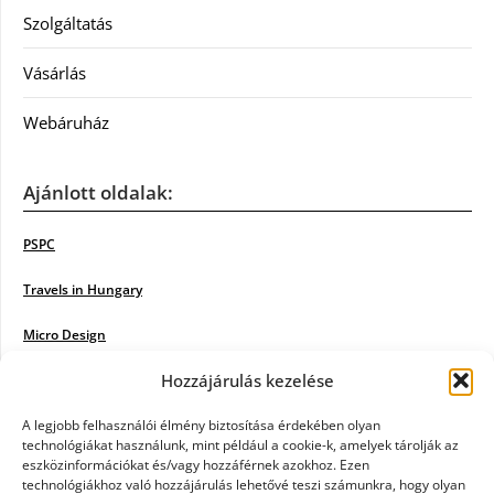
Szolgáltatás
Vásárlás
Webáruház
Ajánlott oldalak:
PSPC
Travels in Hungary
Micro Design
Hozzájárulás kezelése
18BKIK
Poiwiki
A legjobb felhasználói élmény biztosítása érdekében olyan
technológiákat használunk, mint például a cookie-k, amelyek tárolják az
eszközinformációkat és/vagy hozzáférnek azokhoz. Ezen
Öntözőrendszer
technológiákhoz való hozzájárulás lehetővé teszi számunkra, hogy olyan