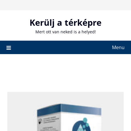
Skip
to
content
Kerülj a térképre
Mert ott van neked is a helyed!
Menu