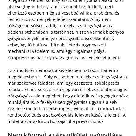
A legtöbb esetben komoly érszűkület nyomán alakul ki az
alsó végtagon fekély, amit azonnal kezelni kell, mert
ellenkező esetben még súlyosabbá válik a probléma és
rémes szövődményekre lehet számítani. Amíg nem
túlságosan súlyos, addig a
fekélyes seb gyógyítása a
páciens
otthonában is történhet, hiszen vannak bizonyos
gyógynövények, amelyek erős gyulladáscsökkentő és
sebgyógyító hatással bírnak. Létezik úgynevezett
mechanikai védelem is, ami egy rugalmas pólya,
kompressziós harisnya vagy gumis fásli viselését jelenti.
Ez a módszer nemcsak a kezelésben hatásos, hanem a
megelőzésben is. Súlyos esetben a fekélyes seb gyógyítása
már szakorvos feladata, ami egy összetett, többlépcsős
feladat. Ehhez sokszor szükség van érsebész, diabetológus,
bőrgyógyász, de meglehet, hogy dietetikus és gyógytornász
munkájára is. A fekélyes seb gyógyítása ugyanis a seb
kezelése mellett, a vérkeringés javítását, a cukorháztartás
rendbetételét és a sebgyógyulás felgyorsítását is jelenti. A
mofetta szárazfürdő hozzájárul a prevencióhoz.
Nem könnyű az érszűkület gyógyítása