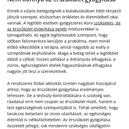
Ennek a súlyos betegségnek a kialakulásában több tényező
játszik szerepet, elsősorban örökletes és életmódbeli okai
vannak. A legtöbb esetben gyógyszeres kúra
szükséges, de
az érszűkület gyógyítása egyéb
módszerekkel is
támogatható. Az egyik legfontosabb szempont, hogy
időben felismerésre kerüljön a probléma, mert minél
előbb elkezdődik a terápia, annál nagyobb az esély a
szimptómák enyhülésére. Maga a beteg tehet a legtöbbet
ebből a célból, hiszen például a dohányzás elhagyása, a
zsíros, egészségtelen ételek fogyasztásának elhagyása
nagyon jót tesz a szervezetnek.
A rendszeres fizikai aktivitás szintén nagyban hozzájárul
ahhoz, hogy az érszűkület gyógyítása eredményes
lehessen. De a testsúly kontrollálására is szükség van,
ráadásul erre nem csupán az érszűkület miatt, hanem a
test egészségének szempontjából is. Tehát amellett, hogy
tanácsos betartani az orvos utasításait, az egészséges
életmód is nélkülözhetetlen. Az érszűkület gyógyítása
összetett jellegű, sok mindenre szükséges odafigyelni