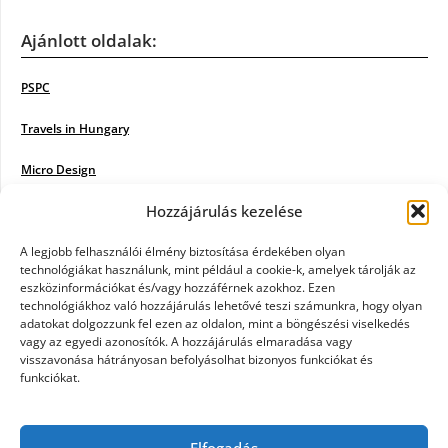
Ajánlott oldalak:
PSPC
Travels in Hungary
Micro Design
Hozzájárulás kezelése
18BKIK
Poiwiki
A legjobb felhasználói élmény biztosítása érdekében olyan
technológiákat használunk, mint például a cookie-k, amelyek tárolják az
eszközinformációkat és/vagy hozzáférnek azokhoz. Ezen
Öntözőrendszer
technológiákhoz való hozzájárulás lehetővé teszi számunkra, hogy olyan
adatokat dolgozzunk fel ezen az oldalon, mint a böngészési viselkedés
Jazz Steps
vagy az egyedi azonosítók. A hozzájárulás elmaradása vagy
visszavonása hátrányosan befolyásolhat bizonyos funkciókat és
Unicorn Multipro
funkciókat.
Real Works
Elfogadás