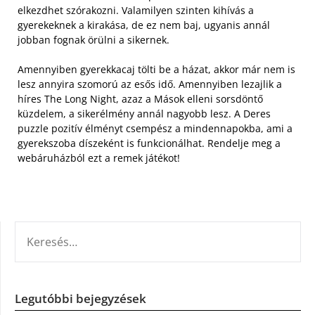
elkezdhet szórakozni. Valamilyen szinten kihívás a
gyerekeknek a kirakása, de ez nem baj, ugyanis annál
jobban fognak örülni a sikernek.
Amennyiben gyerekkacaj tölti be a házat, akkor már nem is
lesz annyira szomorú az esős idő. Amennyiben lezajlik a
híres The Long Night, azaz a Mások elleni sorsdöntő
küzdelem, a sikerélmény annál nagyobb lesz. A Deres
puzzle pozitív élményt csempész a mindennapokba, ami a
gyerekszoba díszeként is funkcionálhat. Rendelje meg a
webáruházból ezt a remek játékot!
KERESÉS:
Legutóbbi bejegyzések