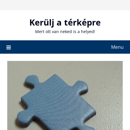
Skip
to
content
Kerülj a térképre
Mert ott van neked is a helyed!
Menu