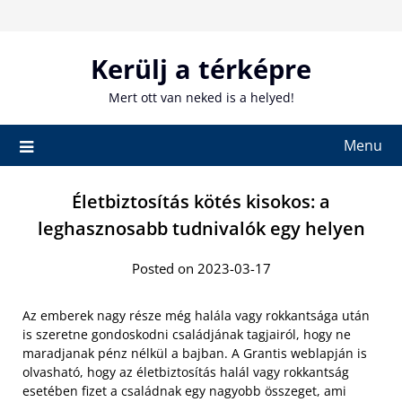
Skip
to
content
Kerülj a térképre
Mert ott van neked is a helyed!
Menu
Életbiztosítás kötés kisokos: a
leghasznosabb tudnivalók egy helyen
Posted on 2023-03-17
Az emberek nagy része még halála vagy rokkantsága után
is szeretne gondoskodni családjának tagjairól, hogy ne
maradjanak pénz nélkül a bajban. A Grantis weblapján is
olvasható, hogy az életbiztosítás halál vagy rokkantság
esetében fizet a családnak egy nagyobb összeget, ami