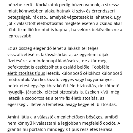
pénzbe kerül. Kockázatok pedig bőven vannak, a stressz
miatt könnyebben alakulhatnak ki szív- és érrendszeri
betegségek, rák stb., amelyek végzetesek is lehetnek. Egy
jól kiválasztott életbiztosítás megléte esetén a család akár
több tízmillió forintot is kaphat, ha velünk bekövetkezne a
legrosszabb.
Ez az összeg elegendő lehet a lakáshitel teljes
visszafizetésére, lakásvásárlásra, az egyetemi díjak
fizetésére, a mindennapi kiadásokra, de akár még
befektetést is eszközölhet a család belőle. Többféle
életbiztosítás típus
létezik, különböző célokhoz különböző
módozatok. Van kockázati, vegyes vagy hagyományos,
befektetési egységekhez kötött életbiztosítás, de köthető
nyugdíj-, járadék-, elérési biztosítás is. Ezeken kívül még
létezik a csoportos és a term-fix életbiztosítás, az
egészség-, illetve a temetési, avagy kegyeleti biztosítás.
Amint látjuk, a választék meglehetősen bőséges, amiből
nem könnyű kiválasztani a legjobban megfelelő opciót. A
grantis.hu portálon mindegyik típus részletes leírása