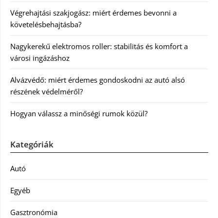
Végrehajtási szakjogász: miért érdemes bevonni a
követelésbehajtásba?
Nagykerekű elektromos roller: stabilitás és komfort a
városi ingázáshoz
Alvázvédő: miért érdemes gondoskodni az autó alsó
részének védelméről?
Hogyan válassz a minőségi rumok közül?
Kategóriák
Autó
Egyéb
Gasztronómia