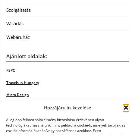
Szolgáltatás
Vásárlás
Webáruház
Ajánlott oldalak:
PSPC
Travels in Hungary
Micro Design
Hozzájárulás kezelése
18BKIK
Poiwiki
A legjobb felhasználói élmény biztosítása érdekében olyan
technológiákat használunk, mint például a cookie-k, amelyek tárolják az
eszközinformációkat és/vagy hozzáférnek azokhoz. Ezen
Öntözőrendszer