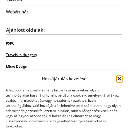
Webáruház
Ajánlott oldalak:
PSPC
Travels in Hungary
Micro Design
18BKIK
Hozzájárulás kezelése
Poiwiki
A legjobb felhasználói élmény biztosítása érdekében olyan
technológiákat használunk, mint például a cookie-k, amelyek tárolják az
eszközinformációkat és/vagy hozzáférnek azokhoz. Ezen
Öntözőrendszer
technológiákhoz való hozzájárulás lehetővé teszi számunkra, hogy olyan
adatokat dolgozzunk fel ezen az oldalon, mint a böngészési viselkedés
Jazz Steps
vagy az egyedi azonosítók. A hozzájárulás elmaradása vagy
visszavonása hátrányosan befolyásolhat bizonyos funkciókat és
Unicorn Multipro
funkciókat.