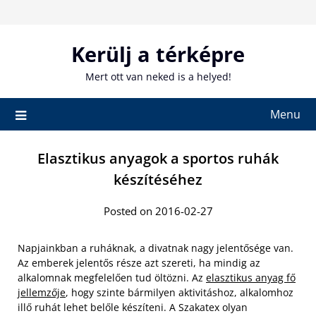
Skip
to
content
Kerülj a térképre
Mert ott van neked is a helyed!
Menu
Elasztikus anyagok a sportos ruhák
készítéséhez
Posted on 2016-02-27
Napjainkban a ruháknak, a divatnak nagy jelentősége van.
Az emberek jelentős része azt szereti, ha mindig az
alkalomnak megfelelően tud öltözni. Az
elasztikus anyag fő
jellemzője
, hogy szinte bármilyen aktivitáshoz, alkalomhoz
illő ruhát lehet belőle készíteni. A Szakatex olyan