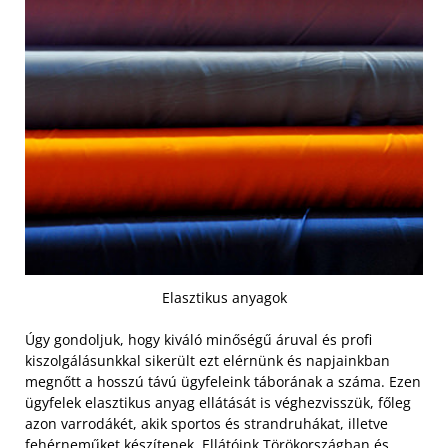
Elasztikus anyagok
Úgy gondoljuk, hogy kiváló minőségű áruval és profi
kiszolgálásunkkal sikerült ezt elérnünk és napjainkban
megnőtt a hosszú távú ügyfeleink táborának a száma. Ezen
ügyfelek elasztikus anyag ellátását is véghezvisszük, főleg
azon varrodákét, akik sportos és strandruhákat, illetve
fehérneműket készítenek. Ellátóink Törökországban és