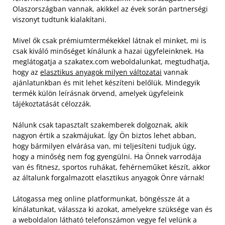
Olaszországban vannak, akikkel az évek során partnerségi
viszonyt tudtunk kialakítani.
Mivel ők csak prémiumtermékekkel látnak el minket, mi is
csak kiváló minőséget kínálunk a hazai ügyfeleinknek. Ha
meglátogatja a szakatex.com weboldalunkat, megtudhatja,
hogy az
elasztikus anyagok milyen változatai
vannak
ajánlatunkban és mit lehet készíteni belőlük. Mindegyik
termék külön leírásnak örvend, amelyek ügyfeleink
tájékoztatását célozzák.
Nálunk csak tapasztalt szakemberek dolgoznak, akik
nagyon értik a szakmájukat.
Így Ön biztos lehet abban,
hogy bármilyen elvárása van, mi teljesíteni tudjuk úgy,
hogy a minőség nem fog gyengülni. Ha Önnek varrodája
van és fitnesz, sportos ruhákat, fehérneműket készít, akkor
az általunk forgalmazott elasztikus anyagok Önre várnak!
Látogassa meg online platformunkat, böngéssze át a
kínálatunkat, válassza ki azokat, amelyekre szüksége van és
a weboldalon látható telefonszámon vegye fel velünk a