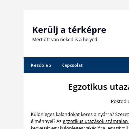
Skip
to
content
Kerülj a térképre
Mert ott van neked is a helyed!
Kezdőlap
Kapcsolat
Egzotikus utaz
Posted 
Különleges kalandokat keres a nyárra? Szeret
élménnyel? Az
egzotikus utazások számtalan
kedvesét egy különleges vakációra, egy távoli 