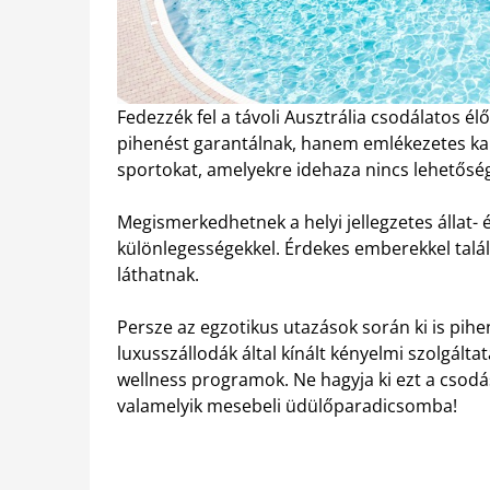
Fedezzék fel a távoli Ausztrália csodálatos é
pihenést garantálnak, hanem emlékezetes kal
sportokat, amelyekre idehaza nincs lehetősé
Megismerkedhetnek a helyi jellegzetes állat- é
különlegességekkel. Érdekes emberekkel talá
láthatnak.
Persze az egzotikus utazások során ki is pih
luxusszállodák által kínált kényelmi szolgált
wellness programok. Ne hagyja ki ezt a csodás
valamelyik mesebeli üdülőparadicsomba!