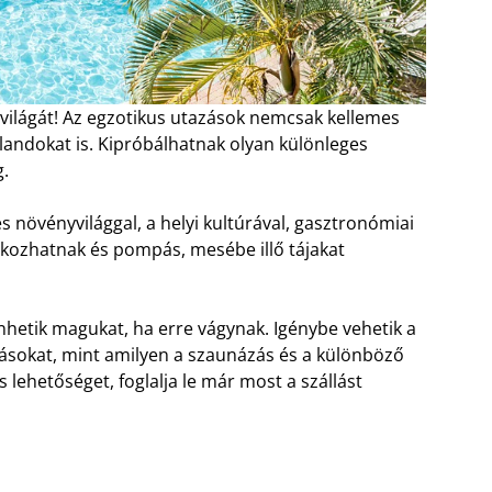
lővilágát! Az egzotikus utazások nemcsak kellemes
andokat is. Kipróbálhatnak olyan különleges
g.
s növényvilággal, a helyi kultúrával, gasztronómiai
lkozhatnak és pompás, mesébe illő tájakat
enhetik magukat, ha erre vágynak. Igénybe vehetik a
atásokat, mint amilyen a szaunázás és a különböző
 lehetőséget, foglalja le már most a szállást