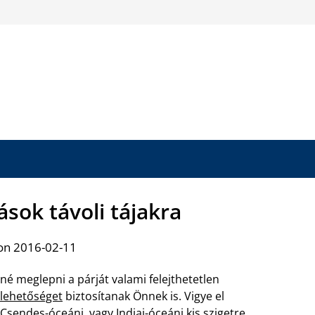
ások távoli tájakra
on 2016-02-11
né meglepni a párját valami felejthetetlen
 lehetőséget
biztosítanak Önnek is. Vigye el
Csendes-óceáni, vagy Indiai-óceáni kis szigetre,