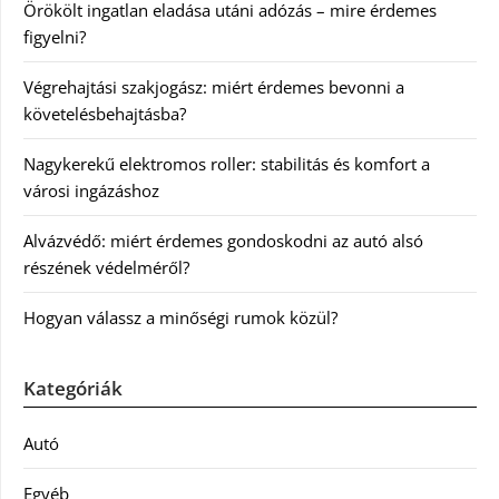
Örökölt ingatlan eladása utáni adózás – mire érdemes
figyelni?
Végrehajtási szakjogász: miért érdemes bevonni a
követelésbehajtásba?
Nagykerekű elektromos roller: stabilitás és komfort a
városi ingázáshoz
Alvázvédő: miért érdemes gondoskodni az autó alsó
részének védelméről?
Hogyan válassz a minőségi rumok közül?
Kategóriák
Autó
Egyéb