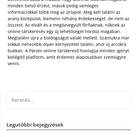
minden belső érzést, mások pedig semleges
információkkal töltik meg az űrlapot. Meg kell találni az
arany középutat, kiemelni néhány érdekességet, de nem az
összest. Az elvált és a megözvegyült férfiaknak, nőknek az
online társkeresés egy új lehetőséget hordoz magában.
Megtalálni újra a boldogságot valaki mellett. Számukra már
sokkal nehezebb olyan környezetet találni, ahol új arcokra
bukkan. A Párom online társkereső honlapja minden igényt
kielégítő platform, amit érdemes alaposabban szemügyre
venni.
KERESÉS:
Legutóbbi bejegyzések