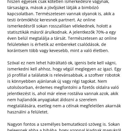
hiszen egyesek csak kötetlen ismerkedésre vágynak,
társaságra, mások a jövőjüket látják a bimbózó
kapcsolatban. Természetesen vannak olyanok is, akik a
testi örömökhöz keresnek partnert. Az online
ismerkedésről sokan rosszallóan vélekednek, holott a
statisztikák másról árulkodnak. A jelentkezők 70%-a egy
éven belül megtalálja a társát. Természetesen az online
felületeken is érhetik az embereket csalódások, de
korántsem több vagy kevesebb, mint a való életben.
Szóval ez nem lehet hátráltató ok, igenis bele kell vágni,
ismerkedni kell ahhoz, hogy végül meglegyen az igazi. Egy
jó profillal a találatok is relevánsabbak, a szoftver robotok
is könnyebben ajánlanak új vagy régi tagokat. Nem
utolsósorban, érdemes megfontolni a fizetős oldalra való
jelentkezést is, ahol már eleve rostálva vannak azok, akik
nem hajlandók anyagiakat áldozni a szerelem
megtalálására, esetleg nem a célnak megfelelően akarnák
használni a felületet.
Nagyon fontos a személyes bemutatkozó szöveg is. Sokan
beleesnek abba a hibába, hogy azonnal kiadnak magukról