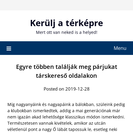
Skip
to
content
Kerülj a térképre
Mert ott van neked is a helyed!
Menu
Egyre többen találják meg párjukat
társkereső oldalakon
Posted on 2019-12-28
Míg nagyanyáink és nagyapáink a bálokban, szüleink pedig
a klubokban ismerkedtek, addig a mai generációnak már
nem igazán akad lehetősége klasszikus módon ismerkedni.
Természetesen vannak kivételek, amikor az utcán
véletlenül pont a nagy Ő lábát tapossuk le, esetleg neki