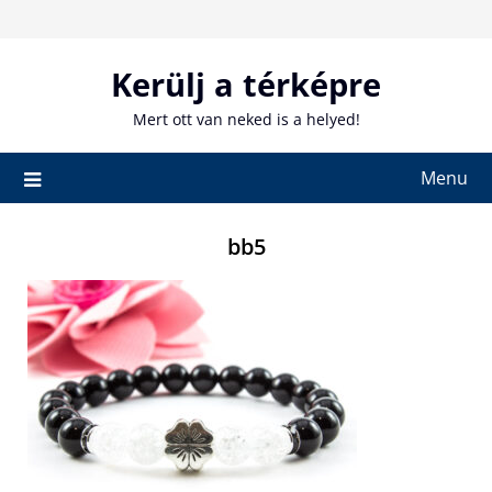
Skip
to
content
Kerülj a térképre
Mert ott van neked is a helyed!
Menu
bb5