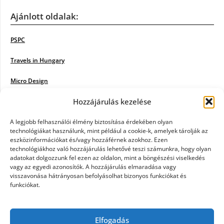
Ajánlott oldalak:
PSPC
Travels in Hungary
Micro Design
Hozzájárulás kezelése
18BKIK
Poiwiki
A legjobb felhasználói élmény biztosítása érdekében olyan
technológiákat használunk, mint például a cookie-k, amelyek tárolják az
eszközinformációkat és/vagy hozzáférnek azokhoz. Ezen
Öntözőrendszer
technológiákhoz való hozzájárulás lehetővé teszi számunkra, hogy olyan
adatokat dolgozzunk fel ezen az oldalon, mint a böngészési viselkedés
Jazz Steps
vagy az egyedi azonosítók. A hozzájárulás elmaradása vagy
visszavonása hátrányosan befolyásolhat bizonyos funkciókat és
Unicorn Multipro
funkciókat.
Real Works
Elfogadás
Tárkonyfa