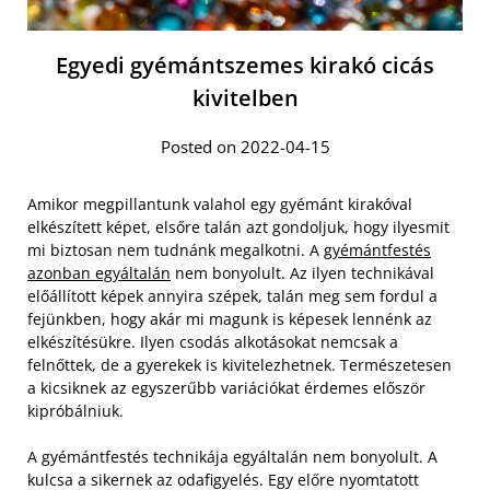
Egyedi gyémántszemes kirakó cicás
kivitelben
Posted on 2022-04-15
Amikor megpillantunk valahol egy gyémánt kirakóval
elkészített képet, elsőre talán azt gondoljuk, hogy ilyesmit
mi biztosan nem tudnánk megalkotni. A
gyémántfestés
azonban egyáltalán
nem bonyolult. Az ilyen technikával
előállított képek annyira szépek, talán meg sem fordul a
fejünkben, hogy akár mi magunk is képesek lennénk az
elkészítésükre. Ilyen csodás alkotásokat nemcsak a
felnőttek, de a gyerekek is kivitelezhetnek. Természetesen
a kicsiknek az egyszerűbb variációkat érdemes először
kipróbálniuk.
A gyémántfestés technikája egyáltalán nem bonyolult. A
kulcsa a sikernek az odafigyelés. Egy előre nyomtatott