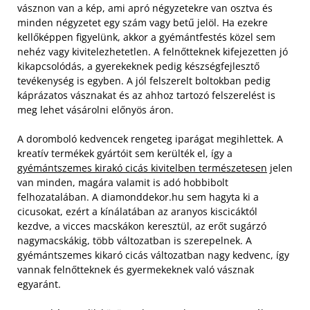
vásznon van a kép, ami apró négyzetekre van osztva és
minden négyzetet egy szám vagy betű jelöl. Ha ezekre
kellőképpen figyelünk, akkor a gyémántfestés közel sem
nehéz vagy kivitelezhetetlen. A felnőtteknek kifejezetten jó
kikapcsolódás, a gyerekeknek pedig készségfejlesztő
tevékenység is egyben. A jól felszerelt boltokban pedig
káprázatos vásznakat és az ahhoz tartozó felszerelést is
meg lehet vásárolni előnyös áron.
A doromboló kedvencek rengeteg iparágat megihlettek. A
kreatív termékek gyártóit sem kerülték el, így a
gyémántszemes kirakó cicás kivitelben természetesen
jelen
van minden, magára valamit is adó hobbibolt
felhozatalában. A diamonddekor.hu sem hagyta ki a
cicusokat, ezért a kínálatában az aranyos kiscicáktól
kezdve, a vicces macskákon keresztül, az erőt sugárzó
nagymacskákig, több változatban is szerepelnek. A
gyémántszemes kikaró cicás változatban nagy kedvenc, így
vannak felnőtteknek és gyermekeknek való vásznak
egyaránt.