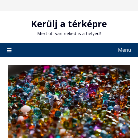
Skip
to
content
Kerülj a térképre
Mert ott van neked is a helyed!
Menu