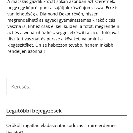
A macskás gazdik között sokan azonban azt szeretnék,
hogy egy képről pont a sajátjuk köszönjön vissza. Erre is
van lehetőség a Diamond Dekor révén, hiszen
megrendelhető az egyedi gyémántszemes kirakó cicás
vászna is. Ehhez csak el kell küldeni a fotót, megrendelni
azt és a webáruház készséggel elkészíti a cicus fotójával
díszített vásznat és persze a köveket, valamint a
kiegészítőket. Ön se habozzon tovább, hanem inkább
rendeljen azonnal!
KERESÉS:
Legutóbbi bejegyzések
Örökölt ingatlan eladása utáni adózás – mire érdemes
figyelni?