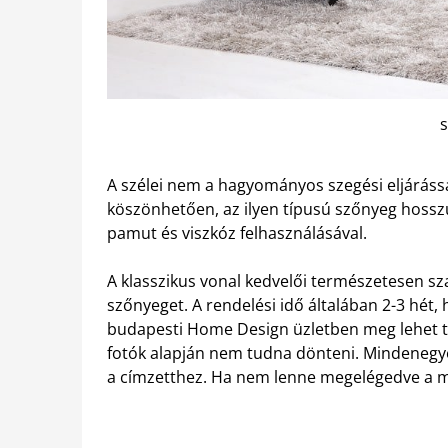
A szélei nem a hagyományos szegési eljáráss
köszönhetően, az ilyen típusú szőnyeg hossz
pamut és viszkóz felhasználásával.
A klasszikus vonal kedvelői természetesen s
szőnyeget. A rendelési idő általában 2-3 hét,
budapesti Home Design üzletben meg lehet tek
fotók alapján nem tudna dönteni. Mindenegy
a címzetthez. Ha nem lenne megelégedve a me