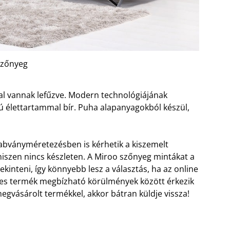
szőnyeg
al vannak lefűzve. Modern technológiájának
ú élettartammal bír. Puha alapanyagokból készül,
zabványméretezésben is kérhetik a kiszemelt
 hiszen nincs készleten. A Miroo szőnyeg mintákat a
inteni, így könnyebb lesz a választás, ha az online
es termék megbízható körülmények között érkezik
gvásárolt termékkel, akkor bátran küldje vissza!