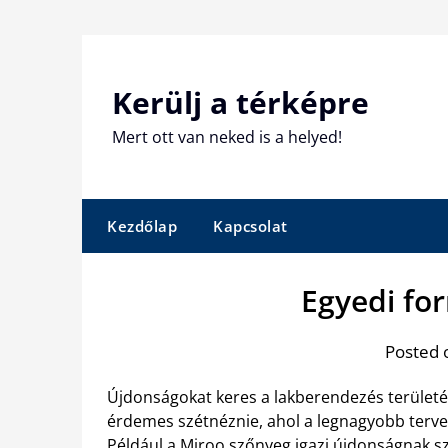
Skip
to
content
Kerülj a térképre
Mert ott van neked is a helyed!
Kezdőlap
Kapcsolat
Egyedi fo
Posted 
Újdonságokat keres a lakberendezés terület
érdemes szétnéznie, ahol a legnagyobb tervez
Például a Miroo
szőnyeg igazi újdonságnak
sz