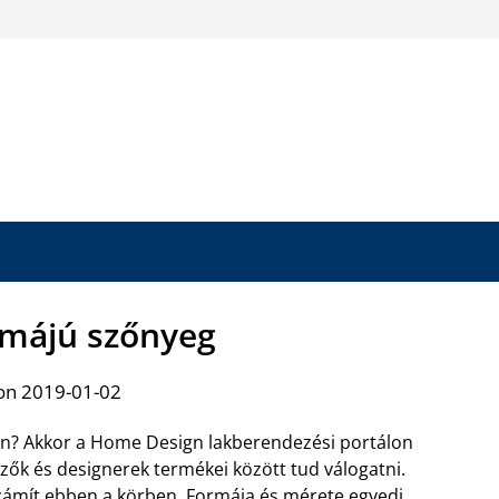
rmájú szőnyeg
on 2019-01-02
én? Akkor a Home Design lakberendezési portálon
ők és designerek termékei között tud válogatni.
ámít ebben a körben. Formája és mérete egyedi,