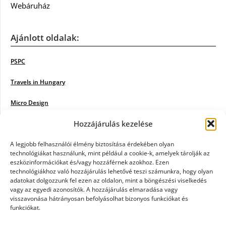
Webáruház
Ajánlott oldalak:
PSPC
Travels in Hungary
Micro Design
Hozzájárulás kezelése
18BKIK
Poiwiki
A legjobb felhasználói élmény biztosítása érdekében olyan
technológiákat használunk, mint például a cookie-k, amelyek tárolják az
eszközinformációkat és/vagy hozzáférnek azokhoz. Ezen
Öntözőrendszer
technológiákhoz való hozzájárulás lehetővé teszi számunkra, hogy olyan
adatokat dolgozzunk fel ezen az oldalon, mint a böngészési viselkedés
Jazz Steps
vagy az egyedi azonosítók. A hozzájárulás elmaradása vagy
visszavonása hátrányosan befolyásolhat bizonyos funkciókat és
Unicorn Multipro
funkciókat.
Real Works