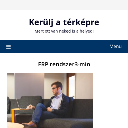
Skip
to
content
Kerülj a térképre
Mert ott van neked is a helyed!
Menu
ERP rendszer3-min