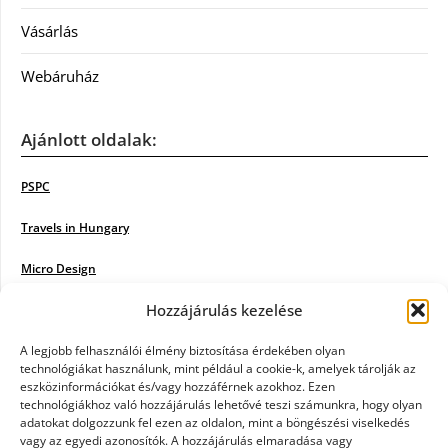
Vásárlás
Webáruház
Ajánlott oldalak:
PSPC
Travels in Hungary
Micro Design
Hozzájárulás kezelése
18BKIK
Poiwiki
A legjobb felhasználói élmény biztosítása érdekében olyan
technológiákat használunk, mint például a cookie-k, amelyek tárolják az
eszközinformációkat és/vagy hozzáférnek azokhoz. Ezen
Öntözőrendszer
technológiákhoz való hozzájárulás lehetővé teszi számunkra, hogy olyan
adatokat dolgozzunk fel ezen az oldalon, mint a böngészési viselkedés
Jazz Steps
vagy az egyedi azonosítók. A hozzájárulás elmaradása vagy