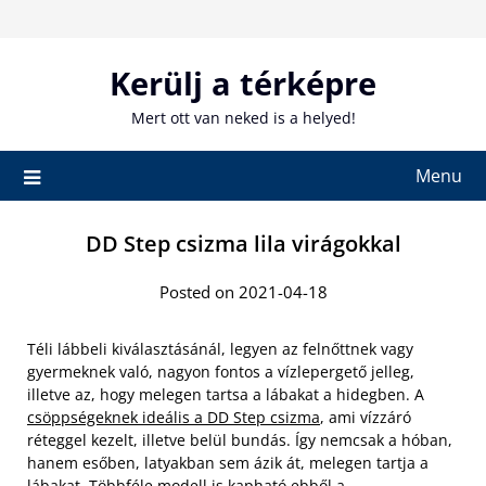
Skip
to
content
Kerülj a térképre
Mert ott van neked is a helyed!
Menu
DD Step csizma lila virágokkal
Posted on 2021-04-18
Téli lábbeli kiválasztásánál, legyen az felnőttnek vagy
gyermeknek való, nagyon fontos a vízlepergető jelleg,
illetve az, hogy melegen tartsa a lábakat a hidegben. A
csöppségeknek ideális a DD Step csizma
, ami vízzáró
réteggel kezelt, illetve belül bundás. Így nemcsak a hóban,
hanem esőben, latyakban sem ázik át, melegen tartja a
lábakat. Többféle modell is kapható ebből a