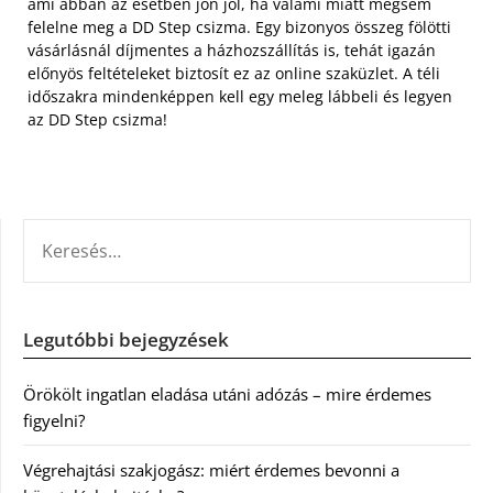
ami abban az esetben jön jól, ha valami miatt mégsem
felelne meg a DD Step csizma. Egy bizonyos összeg fölötti
vásárlásnál díjmentes a házhozszállítás is, tehát igazán
előnyös feltételeket biztosít ez az online szaküzlet. A téli
időszakra mindenképpen kell egy meleg lábbeli és legyen
az DD Step csizma!
KERESÉS:
Legutóbbi bejegyzések
Örökölt ingatlan eladása utáni adózás – mire érdemes
figyelni?
Végrehajtási szakjogász: miért érdemes bevonni a